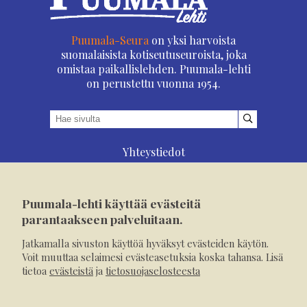
Puumala-Seura
on yksi harvoista
suomalaisista kotiseutuseuroista, joka
omistaa paikallislehden. Puumala-lehti
on perustettu vuonna 1954.
Yhteystiedot
Asioi verkossa
Osoitteenmuutos
Puumala-lehti käyttää evästeitä
Ilmoita verkossa
parantaakseen palveluitaan.
Tilaa tästä
Jatkamalla sivuston käyttöä hyväksyt evästeiden käytön.
Evästeet
Voit muuttaa selaimesi evästeasetuksia koska tahansa. Lisä
tietoa
evästeistä
ja
tietosuojaselosteesta
Tietosuojaseloste
Mediakortti