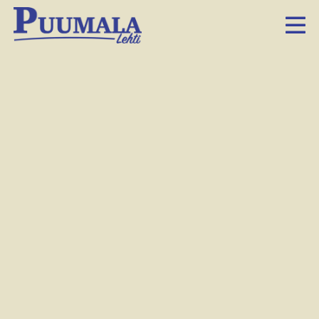
Huumori on tärkeä osa Kaija Hannulan ja Raakel Paajasen ystävyyttä.
Marianna Kalske