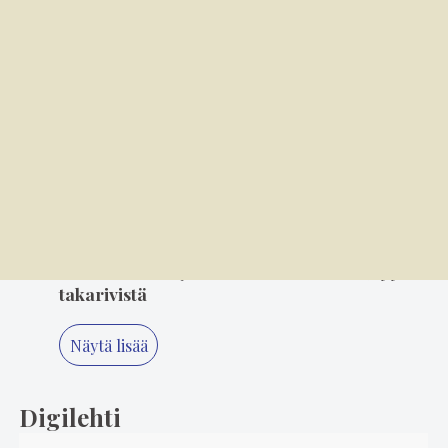
3
6.8. 14.00
Mielikuvitus on keittiön kulmakivi
4
5.8. 14.00
"Älä koskaan lopeta, Minna" – 80-luvun
suosikki Minna Ikonen nauttii taas
keikkailusta
5
3.8. 11.20
Suosikkiartisteja seurataan eturivistä, tyyliä
takarivistä
Näytä lisää
Digilehti