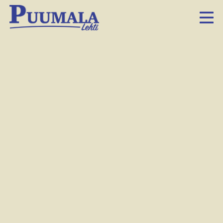
Tuomas Wäinölä katselee omistamansa tontin Saimaa-näköaloja.
Tuomas Rajajärvi