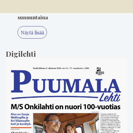
5
4.8. 10.00
Varkaat iskivät festivaa­li­a­lueelle
sunnuntaina
Näytä lisää
Digilehti