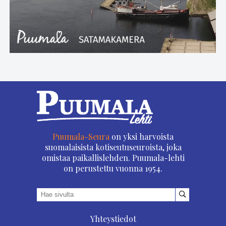
Puumala-Seura
on yksi harvoista
suomalaisista kotiseutuseuroista, joka
omistaa paikallislehden. Puumala-lehti
on perustettu vuonna 1954.
Yhteystiedot