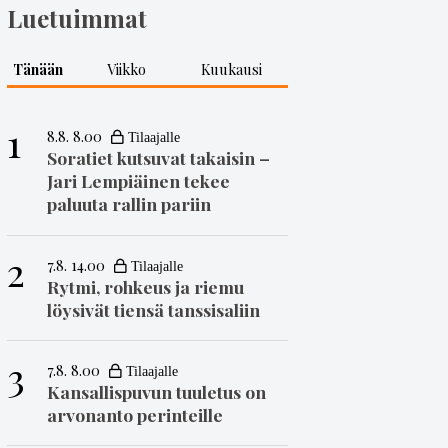
Luetuimmat
Tänään
Viikko
Kuukausi
1
8.8. 8.00
Soratiet kutsuvat takaisin –
Jari Lempiäinen tekee
paluuta rallin pariin
2
7.8. 14.00
Rytmi, rohkeus ja riemu
löysivät tiensä tanssisaliin
3
7.8. 8.00
Kansallispuvun tuuletus on
arvonanto perinteille