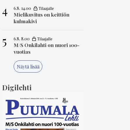
4
6.8. 14.00
Mielikuvitus on keittiön
kulmakivi
5
6.8. 8.00
M/S Onkilahti on nuori 100-
vuotias
Näytä lisää
Digilehti