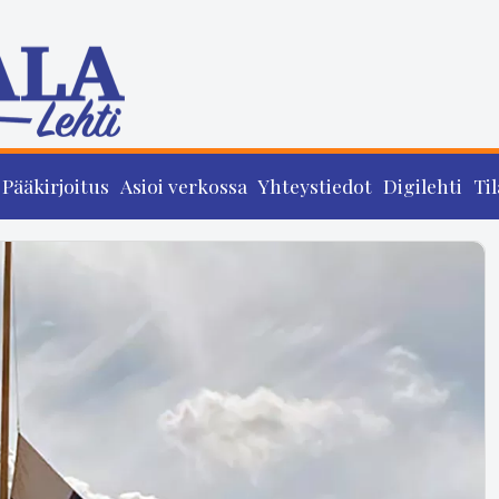
Pääkirjoitus
Asioi verkossa
Yhteystiedot
Digilehti
Til