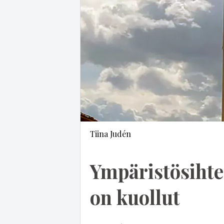
Tiina Judén
Ympäristösiht
on kuollut