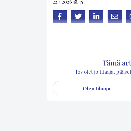
22.5.2026 18.45
Facebook
Twitter
LinkedIn
Sähköp
Puu­ma­lan kun­nan pit­kä­ai­kai­nen ym­pä­ris­tö
Hä­mä­läi­sen muis­toa kun­nan­ta­lon su­ru­li­pu­t
Tämä arti
Jos olet jo tilaaja, pää
Olen tilaaja