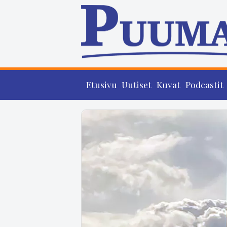
Etusivu
Uutiset
Kuvat
Podcastit