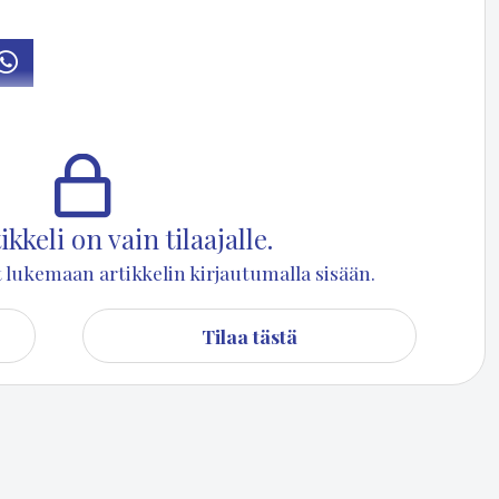
osti
Whatsapp
­sih­tee­ri Timo Hä­mä­läi­nen on kuol­lut. Puu­ma­lan kun­ta kun­ni­oit­ti
uk­sel­la vii­me tiis­tai­na 19. tou­ko­kuu­ta.
kkeli on vain tilaajalle.
set lukemaan artikkelin kirjautumalla sisään.
Tilaa tästä