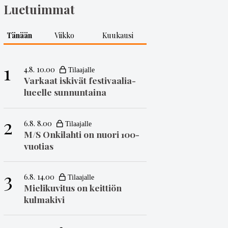
Luetuimmat
Tänään
Viikko
Kuukausi
1
4.8. 10.00
Varkaat iskivät festivaa­li­a­
lueelle sunnuntaina
2
6.8. 8.00
M/S Onkilahti on nuori 100-
vuotias
3
6.8. 14.00
Mielikuvitus on keittiön
kulmakivi