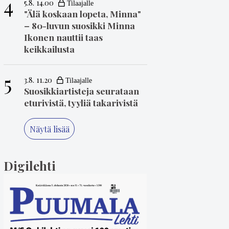
4
5.8. 14.00
"Älä koskaan lopeta, Minna"
– 80-luvun suosikki Minna
Ikonen nauttii taas
keikkailusta
5
3.8. 11.20
Suosikkiartisteja seurataan
eturivistä, tyyliä takarivistä
Näytä lisää
Digilehti