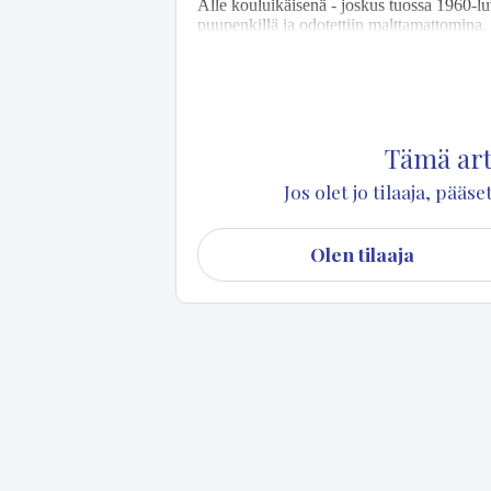
Al­le kou­lui­käi­se­nä - jos­kus tuos­sa 1960-lu­vun
puu­pen­kil­lä ja odo­tet­tiin malt­ta­mat­to­mi­na, 
kon suo­ma­lai­nen is­kel­mä­lis­ta. Eh­do­ton su
ran­ta.
Tämä arti
Jos olet jo tilaaja, pää
Olen tilaaja