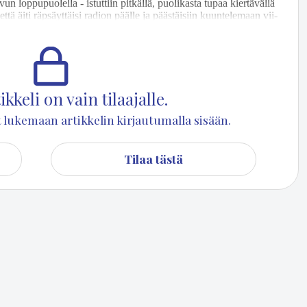
 lop­pu­puo­lel­la - is­tut­tiin pit­käl­lä, puo­li­kas­ta tu­paa kier­tä­väl­lä
et­tä äi­ti räp­säyt­täi­si ra­di­on pääl­le ja pääs­täi­siin kuun­te­le­maan vii­
o­sik­ki­ni sil­loin (ja mel­kein nyt­kin) oli Ir­win Good­ma­nin Ryy­sy­
kkeli on vain tilaajalle.
set lukemaan artikkelin kirjautumalla sisään.
Tilaa tästä