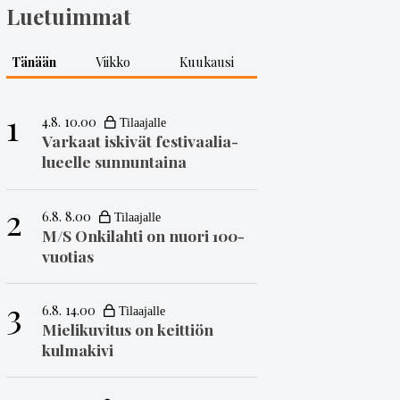
Luetuimmat
Tänään
Viikko
Kuukausi
1
4.8. 10.00
Varkaat iskivät festivaa­li­a­
lueelle sunnuntaina
2
6.8. 8.00
M/S Onkilahti on nuori 100-
vuotias
3
6.8. 14.00
Mielikuvitus on keittiön
kulmakivi