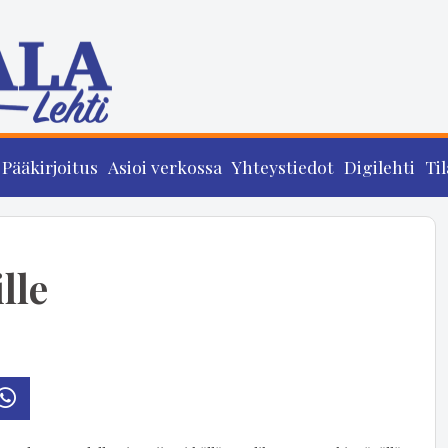
Pääkirjoitus
Asioi verkossa
Yhteystiedot
Digilehti
Til
lle
osti
Whatsapp