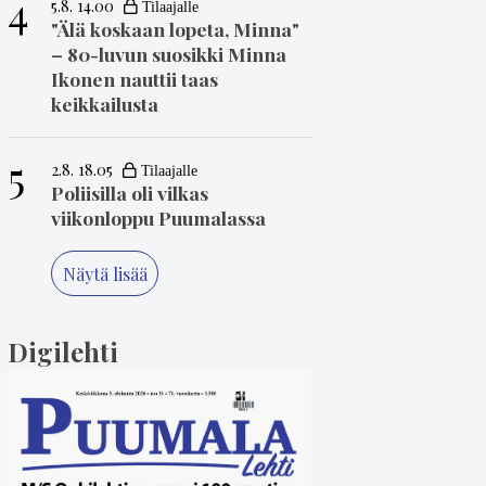
4
5.8. 14.00
"Älä koskaan lopeta, Minna"
– 80-luvun suosikki Minna
Ikonen nauttii taas
keikkailusta
5
2.8. 18.05
Poliisilla oli vilkas
viikonloppu Puumalassa
Näytä lisää
Digilehti