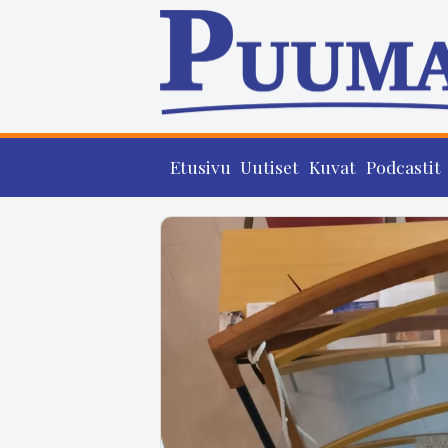
Etusivu
Uutiset
Kuvat
Podcastit