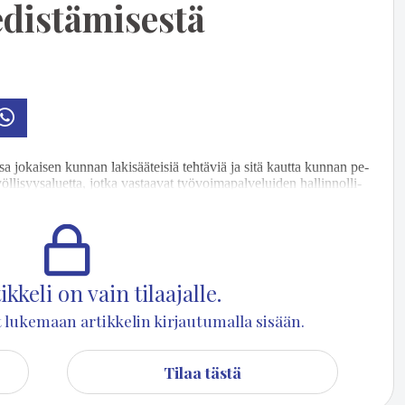
distämisestä
osti
Whatsapp
 jo­kai­sen kun­nan la­ki­sää­tei­siä teh­tä­viä ja sitä kaut­ta kun­nan pe­
i­syy­sa­lu­et­ta, jot­ka vas­taa­vat työ­voi­ma­pal­ve­lui­den hal­lin­nol­li­
u voi­maan myös ko­tou­tu­mis­la­ki ja kun­nil­le siir­tyy ko­ko­nais­vas­tuu
kkeli on vain tilaajalle.
set lukemaan artikkelin kirjautumalla sisään.
Tilaa tästä