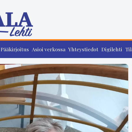
Pääkirjoitus
Asioi verkossa
Yhteystiedot
Digilehti
Til