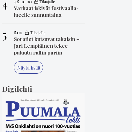
4
4.8. 10.00
Varkaat iskivät festivaa­li­a­
lueelle sunnuntaina
5
8.00
Soratiet kutsuvat takaisin –
Jari Lempiäinen tekee
paluuta rallin pariin
Näytä lisää
Digilehti