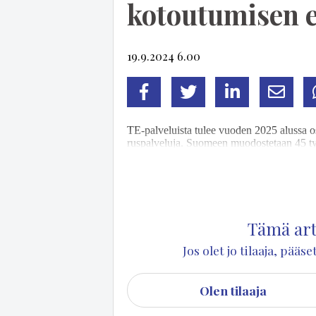
kotoutumisen e
19.9.2024 6.00
Facebook
Twitter
LinkedIn
Sähköp
TE-pal­ve­luis­ta tu­lee vuo­den 2025 alus­sa osa
rus­pal­ve­lu­ja. Suo­meen muo­dos­te­taan 45 työl­l
ses­ta jär­jes­tä­mi­ses­tä. Sa­maan ai­kaan as­tu
ko­tout­ta­mi­sen edis­tä­mi­ses­tä.
Tämä arti
Jos olet jo tilaaja, pää
Olen tilaaja