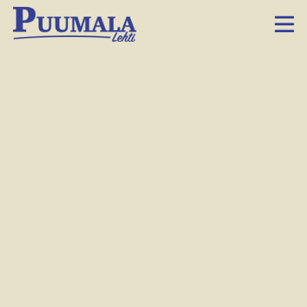
Skydrone 7 on suunniteltu viranomaiskäyttöön, Jussi Saarinen sanoo. Komentoajoneuvoon on rakennettu viesti- ja johtamisjärjestelmiä.
Marianna Kalske