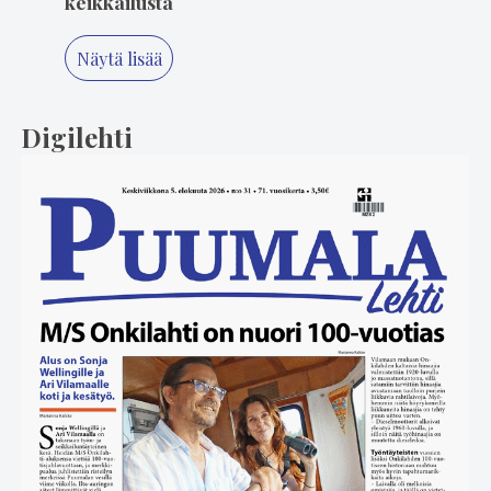
keikkailusta
Näytä lisää
Digilehti