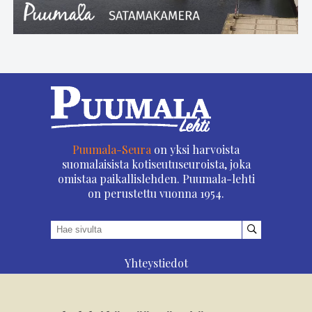
Puumala-Seura
on yksi harvoista
suomalaisista kotiseutuseuroista, joka
omistaa paikallislehden. Puumala-lehti
on perustettu vuonna 1954.
Yhteystiedot
Asioi verkossa
Osoitteenmuutos