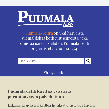
Puumala-Seura
on yksi harvoista
suomalaisista kotiseutuseuroista, joka
omistaa paikallislehden. Puumala-lehti
on perustettu vuonna 1954.
Yhteystiedot
Asioi verkossa
Osoitteenmuutos
Puumala-lehti käyttää evästeitä
Ilmoita verkossa
parantaakseen palveluitaan.
Tilaa tästä
Jatkamalla sivuston käyttöä hyväksyt evästeiden käytön.