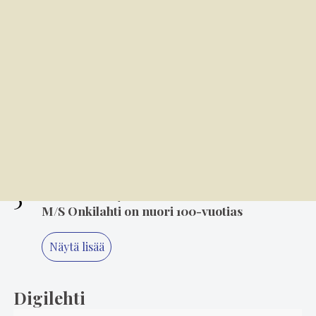
Kansallispuvun tuuletus on arvonanto
perinteille
3
4.8. 10.00
Varkaat iskivät festivaa­li­a­lueelle
sunnuntaina
4
6.8. 14.00
Mielikuvitus on keittiön kulmakivi
5
6.8. 8.00
M/S Onkilahti on nuori 100-vuotias
Näytä lisää
Digilehti