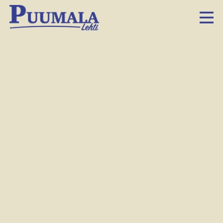
Petri Leskinen haluaa muistuttaa sännöllisten
hammaslääkärikäyntien tärkeydestä.