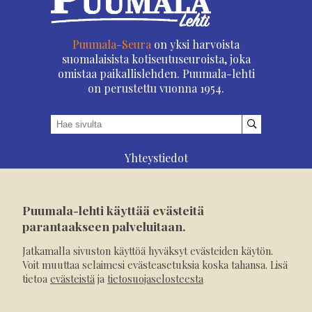
Puumala-Seura
on yksi harvoista
suomalaisista kotiseutuseuroista, joka
omistaa paikallislehden. Puumala-lehti
on perustettu vuonna 1954.
Yhteystiedot
Asioi verkossa
Osoitteenmuutos
Puumala-lehti käyttää evästeitä
Ilmoita verkossa
parantaakseen palveluitaan.
Tilaa tästä
Jatkamalla sivuston käyttöä hyväksyt evästeiden käytön.
Evästeet
Voit muuttaa selaimesi evästeasetuksia koska tahansa. Lisä
tietoa
evästeistä
ja
tietosuojaselosteesta
Tietosuojaseloste
Mediakortti