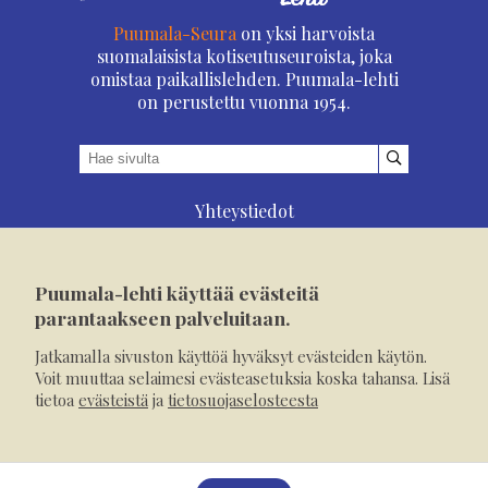
Puumala-Seura
on yksi harvoista
suomalaisista kotiseutuseuroista, joka
omistaa paikallislehden. Puumala-lehti
on perustettu vuonna 1954.
Yhteystiedot
Asioi verkossa
Osoitteenmuutos
Puumala-lehti käyttää evästeitä
Ilmoita verkossa
parantaakseen palveluitaan.
Tilaa tästä
Jatkamalla sivuston käyttöä hyväksyt evästeiden käytön.
Evästeet
Voit muuttaa selaimesi evästeasetuksia koska tahansa. Lisä
tietoa
evästeistä
ja
tietosuojaselosteesta
Tietosuojaseloste
Mediakortti