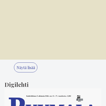
3
7.8. 8.00
Kansallispuvun tuuletus on arvonanto
perinteille
4
6.8. 14.00
Mielikuvitus on keittiön kulmakivi
5
6.8. 8.00
M/S Onkilahti on nuori 100-vuotias
Näytä lisää
Digilehti