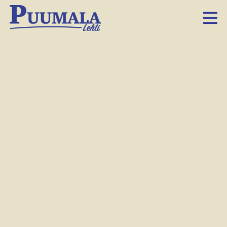
Sauli Niinistö keräsi