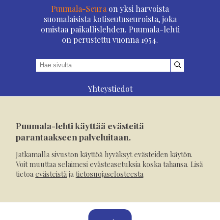
Puumala-Seura
on yksi harvoista
suomalaisista kotiseutuseuroista, joka
omistaa paikallislehden. Puumala-lehti
on perustettu vuonna 1954.
Yhteystiedot
Asioi verkossa
Osoitteenmuutos
Puumala-lehti käyttää evästeitä
Ilmoita verkossa
parantaakseen palveluitaan.
Tilaa tästä
Jatkamalla sivuston käyttöä hyväksyt evästeiden käytön.
Evästeet
Voit muuttaa selaimesi evästeasetuksia koska tahansa. Lisä
tietoa
evästeistä
ja
tietosuojaselosteesta
Tietosuojaseloste
Mediakortti