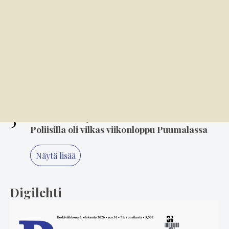
3
6.8. 14.00
Mielikuvitus on keittiön kulmakivi
4
5.8. 14.00
"Älä koskaan lopeta, Minna" – 80-luvun
suosikki Minna Ikonen nauttii taas
keikkailusta
5
2.8. 18.05
Poliisilla oli vilkas viikonloppu Puumalassa
Näytä lisää
Digilehti