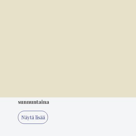
Kansallispuvun tuuletus on arvonanto
perinteille
3
8.00
Soratiet kutsuvat takaisin – Jari Lempiäinen
tekee paluuta rallin pariin
4
6.8. 14.00
Mielikuvitus on keittiön kulmakivi
5
4.8. 10.00
Varkaat iskivät festivaa­li­a­lueelle
sunnuntaina
Näytä lisää