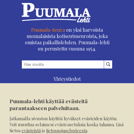
Puumala-Seura
on yksi harvoista
suomalaisista kotiseutuseuroista, joka
omistaa paikallislehden. Puumala-lehti
on perustettu vuonna 1954.
Yhteystiedot
Asioi verkossa
Osoitteenmuutos
Puumala-lehti käyttää evästeitä
Ilmoita verkossa
parantaakseen palveluitaan.
Tilaa tästä
Jatkamalla sivuston käyttöä hyväksyt evästeiden käytön.
Evästeet
Voit muuttaa selaimesi evästeasetuksia koska tahansa. Lisä
tietoa
evästeistä
ja
tietosuojaselosteesta
Tietosuojaseloste