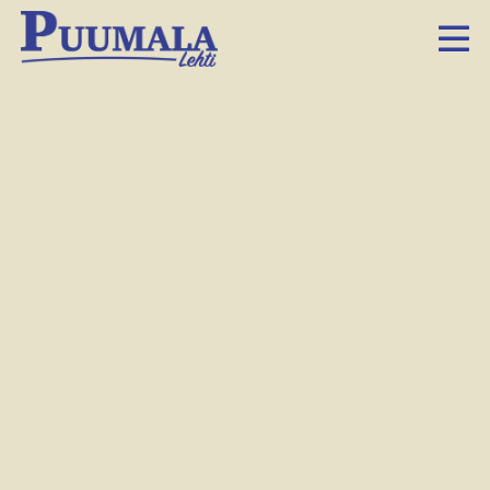
Karjalan Prikaati
harjoittelee Puumalassa
12.9.2018 15.56
Facebook
Twitter
LinkedIn
Sähköposti
Whatsapp
Kar­ja­lan pri­kaa­tin pai­kal­lis­puo­lus­tus­har­joi­tus Kymi 218
nä­kyy ja kuu­luu myös Puu­ma­las­sa täl­lä vii­kol­la.