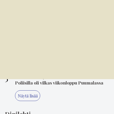
Varkaat iskivät festivaa­li­a­lueelle
sunnuntaina
3
6.8. 14.00
Mielikuvitus on keittiön kulmakivi
4
5.8. 14.00
"Älä koskaan lopeta, Minna" – 80-luvun
suosikki Minna Ikonen nauttii taas
keikkailusta
5
2.8. 18.05
Poliisilla oli vilkas viikonloppu Puumalassa
Näytä lisää