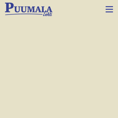
Petri Pennanen ajaa oman Jaguar e-typen, vuosimallia 1961 Hätinvirran lossille.
Tiina Judén