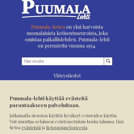
Puumala-Seura
on yksi harvoista
suomalaisista kotiseutuseuroista, joka
omistaa paikallislehden. Puumala-lehti
on perustettu vuonna 1954.
Yhteystiedot
Asioi verkossa
Osoitteenmuutos
Puumala-lehti käyttää evästeitä
Ilmoita verkossa
parantaakseen palveluitaan.
Tilaa tästä
Jatkamalla sivuston käyttöä hyväksyt evästeiden käytön.
Evästeet
Voit muuttaa selaimesi evästeasetuksia koska tahansa. Lisä
tietoa
evästeistä
ja
tietosuojaselosteesta
Tietosuojaseloste