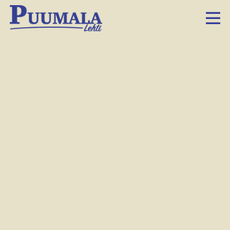
Yhdeksän
ekaluokkalaista aloitti
koulutien
14.8.2014 6.00
Facebook
Twitter
LinkedIn
Sähköposti
Whatsapp
Puu­ma­las­sa aloit­ti maa­nan­tai­na yh­dek­sän uut­ta en­si­luok­
ka­lais­ta kou­lu­tien. Si­ni­sel­lä kou­lul­la toi­mi­vat enää luo­kat
yk­kö­ses­tä ne­lo­seen, sil­lä vii­des- ja kuu­des­luok­ka muut­ti­