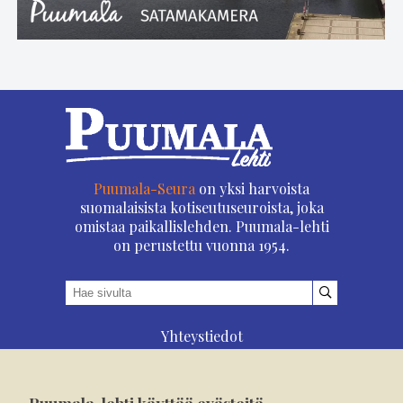
Puumala-Seura
on yksi harvoista
suomalaisista kotiseutuseuroista, joka
omistaa paikallislehden. Puumala-lehti
on perustettu vuonna 1954.
Yhteystiedot
Asioi verkossa
Osoitteenmuutos
Puumala-lehti käyttää evästeitä