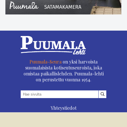
Puumala-Seura
on yksi harvoista
suomalaisista kotiseutuseuroista, joka
omistaa paikallislehden. Puumala-lehti
on perustettu vuonna 1954.
Yhteystiedot
Asioi verkossa
Osoitteenmuutos