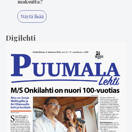
maksutta?
Näytä lisää
Digilehti