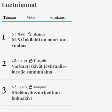
Luetuimmat
Tänään
Viikko
Kuukausi
1
6.8. 8.00
M/S Onkilahti on nuori 100-
vuotias
2
4.8. 10.00
Varkaat iskivät festivaa­li­a­
lueelle sunnuntaina
3
6.8. 14.00
Mielikuvitus on keittiön
kulmakivi