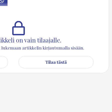
osti
Whatsapp
­eel­la on kat­ko juo­ma­ve­den toi­mi­tuk­ses­sa tors­tai-il­ta­na kel­lo 22
kkeli on vain tilaajalle.
set lukemaan artikkelin kirjautumalla sisään.
Tilaa tästä