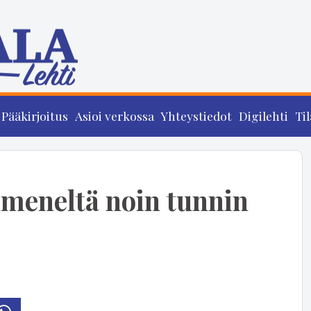
Pääkirjoitus
Asioi verkossa
Yhteystiedot
Digilehti
Til
mmeneltä noin tunnin