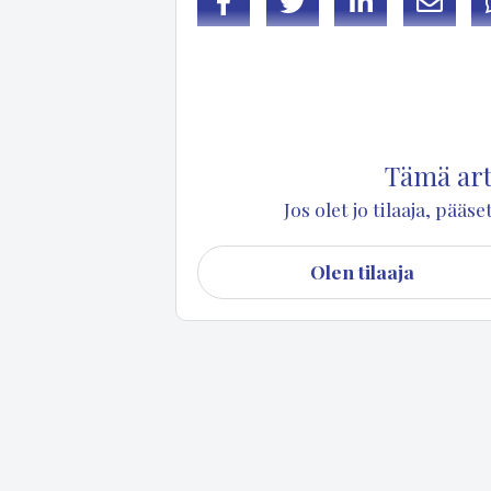
Facebook
Twitter
LinkedIn
Sähköp
Puu­ma­lan Ve­si­o­suus­kun­nan kir­kon­ky­län alu
al­ka­en.
Tämä arti
Jos olet jo tilaaja, pää
Olen tilaaja