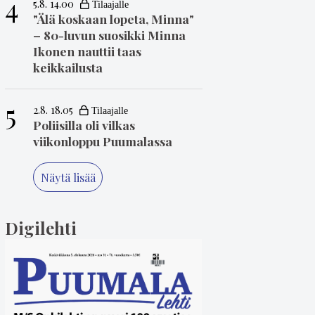
4
5.8. 14.00
"Älä koskaan lopeta, Minna"
– 80-luvun suosikki Minna
Ikonen nauttii taas
keikkailusta
5
2.8. 18.05
Poliisilla oli vilkas
viikonloppu Puumalassa
Näytä lisää
Digilehti