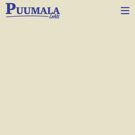
OP Suur-Savon päivittäisten raha-asioiden
asiantuntija Kaisa Parkkinen avusti kuntalaisia
raha-asioihin liittyen Puumalan kirjastossa.