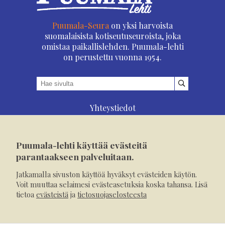
Puumala-Seura
on yksi harvoista
suomalaisista kotiseutuseuroista, joka
omistaa paikallislehden. Puumala-lehti
on perustettu vuonna 1954.
Yhteystiedot
Asioi verkossa
Osoitteenmuutos
Puumala-lehti käyttää evästeitä
Ilmoita verkossa
parantaakseen palveluitaan.
Tilaa tästä
Jatkamalla sivuston käyttöä hyväksyt evästeiden käytön.
Evästeet
Voit muuttaa selaimesi evästeasetuksia koska tahansa. Lisä
tietoa
evästeistä
ja
tietosuojaselosteesta
Tietosuojaseloste
Mediakortti