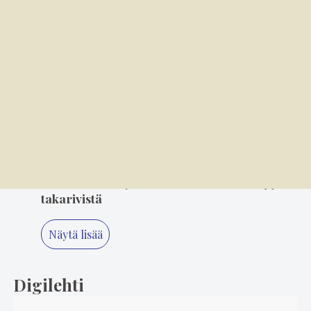
3
6.8. 8.00
M/S Onkilahti on nuori 100-vuotias
4
5.8. 14.00
"Älä koskaan lopeta, Minna" – 80-luvun
suosikki Minna Ikonen nauttii taas
keikkailusta
5
3.8. 11.20
Suosikkiartisteja seurataan eturivistä, tyyliä
takarivistä
Näytä lisää
Digilehti