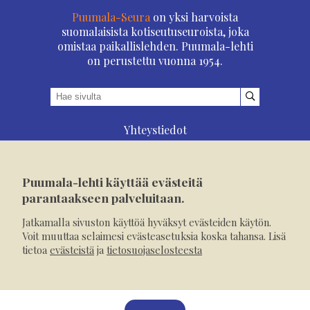
Puumala-Seura
on yksi harvoista
suomalaisista kotiseutuseuroista, joka
omistaa paikallislehden. Puumala-lehti
on perustettu vuonna 1954.
Yhteystiedot
Asioi verkossa
Osoitteenmuutos
Puumala-lehti käyttää evästeitä
Ilmoita verkossa
parantaakseen palveluitaan.
Tilaa tästä
Jatkamalla sivuston käyttöä hyväksyt evästeiden käytön.
Evästeet
Voit muuttaa selaimesi evästeasetuksia koska tahansa. Lisä
tietoa
evästeistä
ja
tietosuojaselosteesta
Tietosuojaseloste
Mediakortti