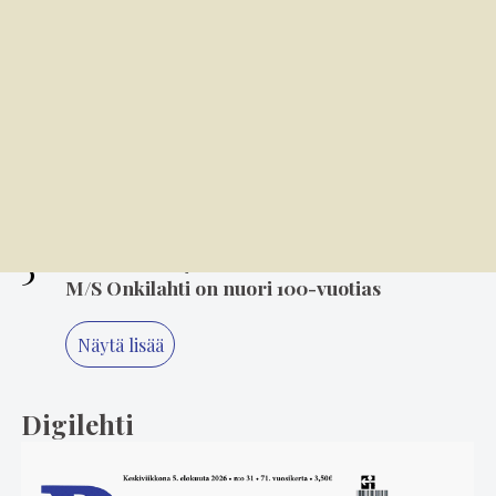
3
8.00
Soratiet kutsuvat takaisin – Jari Lempiäinen
tekee paluuta rallin pariin
4
6.8. 14.00
Mielikuvitus on keittiön kulmakivi
5
6.8. 8.00
M/S Onkilahti on nuori 100-vuotias
Näytä lisää
Digilehti