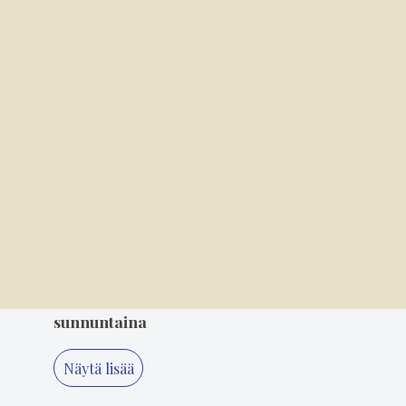
2
7.8. 8.00
Kansallispuvun tuuletus on arvonanto
perinteille
3
8.00
Soratiet kutsuvat takaisin – Jari Lempiäinen
tekee paluuta rallin pariin
4
6.8. 14.00
Mielikuvitus on keittiön kulmakivi
5
4.8. 10.00
Varkaat iskivät festivaa­li­a­lueelle
sunnuntaina
Näytä lisää