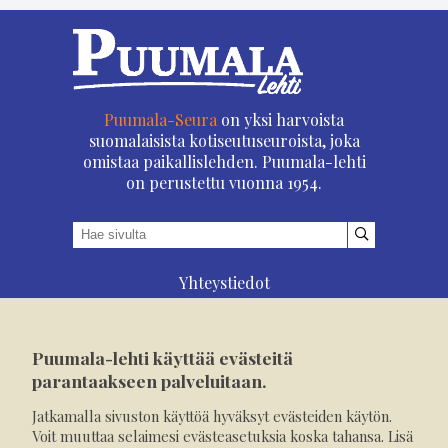
Puumala-Seura
on yksi harvoista
suomalaisista kotiseutuseuroista, joka
omistaa paikallislehden. Puumala-lehti
on perustettu vuonna 1954.
Yhteystiedot
Asioi verkossa
Osoitteenmuutos
Puumala-lehti käyttää evästeitä
Ilmoita verkossa
parantaakseen palveluitaan.
Tilaa tästä
Jatkamalla sivuston käyttöä hyväksyt evästeiden käytön.
Evästeet
Voit muuttaa selaimesi evästeasetuksia koska tahansa. Lisä