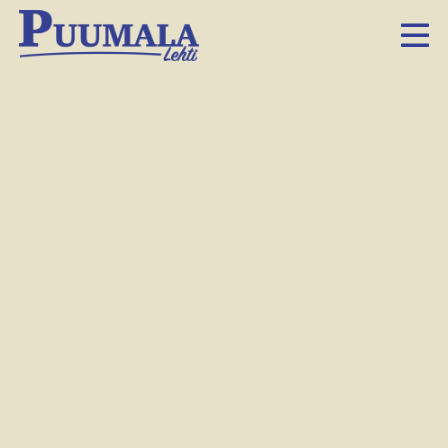
Kalevi ja Terttu Kettusen pihalta avautuu Saimaa.
Tiina Judén