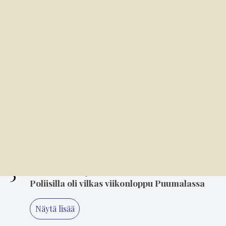
2
4.8. 10.00
Varkaat iskivät festivaa­li­a­lueelle
sunnuntaina
3
6.8. 14.00
Mielikuvitus on keittiön kulmakivi
4
5.8. 14.00
"Älä koskaan lopeta, Minna" – 80-luvun
suosikki Minna Ikonen nauttii taas
keikkailusta
5
2.8. 18.05
Poliisilla oli vilkas viikonloppu Puumalassa
Näytä lisää