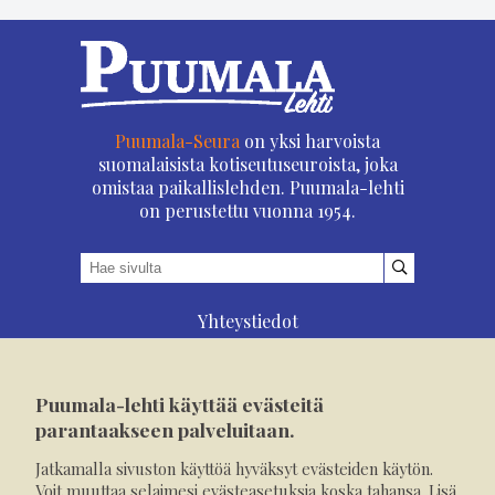
Puumala-Seura
on yksi harvoista
suomalaisista kotiseutuseuroista, joka
omistaa paikallislehden. Puumala-lehti
on perustettu vuonna 1954.
Yhteystiedot
Asioi verkossa
Osoitteenmuutos
Puumala-lehti käyttää evästeitä
Ilmoita verkossa
parantaakseen palveluitaan.
Tilaa tästä
Jatkamalla sivuston käyttöä hyväksyt evästeiden käytön.
Evästeet
Voit muuttaa selaimesi evästeasetuksia koska tahansa. Lisä