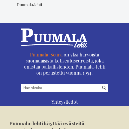
Puumala-lehti
Puumala-Seura
on yksi harvoista
suomalaisista kotiseutuseuroista, joka
omistaa paikallislehden. Puumala-lehti
on perustettu vuonna 1954.
Yhteystiedot
Asioi verkossa
Osoitteenmuutos
Puumala-lehti käyttää evästeitä
Ilmoita verkossa