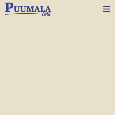
Puumalasta kotoisin oleva Joona Hakala kuvattuna