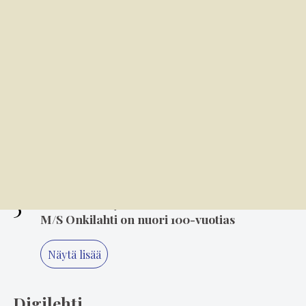
2
7.8. 8.00
Kansallispuvun tuuletus on arvonanto
perinteille
3
8.00
Soratiet kutsuvat takaisin – Jari Lempiäinen
tekee paluuta rallin pariin
4
6.8. 14.00
Mielikuvitus on keittiön kulmakivi
5
6.8. 8.00
M/S Onkilahti on nuori 100-vuotias
Näytä lisää
Digilehti