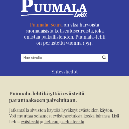
Puumala-Seura
on yksi harvoista
suomalaisista kotiseutuseuroista, joka
omistaa paikallislehden. Puumala-lehti
on perustettu vuonna 1954.
Yhteystiedot
Asioi verkossa
Osoitteenmuutos
Puumala-lehti käyttää evästeitä
Ilmoita verkossa
parantaakseen palveluitaan.
Tilaa tästä
Jatkamalla sivuston käyttöä hyväksyt evästeiden käytön.
Evästeet
Voit muuttaa selaimesi evästeasetuksia koska tahansa. Lisä
tietoa
evästeistä
ja
tietosuojaselosteesta
Tietosuojaseloste