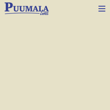
Toimittaja Hanna-Mari Tyrväinen näyttää Puumalan päiväkodin lapsille kuvia hauskoilta juttukeikoilta.