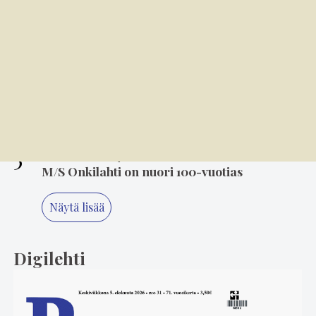
3
6.8. 14.00
Mielikuvitus on keittiön kulmakivi
4
4.8. 10.00
Varkaat iskivät festivaa­li­a­lueelle
sunnuntaina
5
6.8. 8.00
M/S Onkilahti on nuori 100-vuotias
Näytä lisää
Digilehti