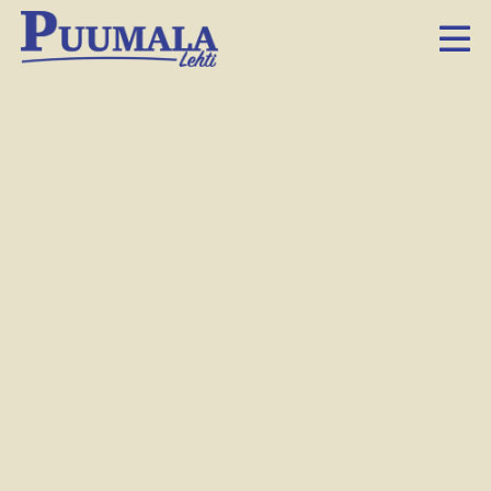
Matkaan lähdettiin kahdessa eri yhteislähdössä.
Vuorotellen juostiin ja uitiin.