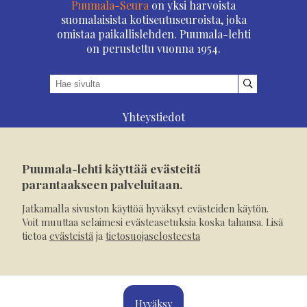
Puumala-Seura
on yksi harvoista
suomalaisista kotiseutuseuroista, joka
omistaa paikallislehden. Puumala-lehti
on perustettu vuonna 1954.
Yhteystiedot
Asioi verkossa
Osoitteenmuutos
Puumala-lehti käyttää evästeitä
Ilmoita verkossa
parantaakseen palveluitaan.
Tilaa tästä
Jatkamalla sivuston käyttöä hyväksyt evästeiden käytön.
Evästeet
Voit muuttaa selaimesi evästeasetuksia koska tahansa. Lisä
tietoa
evästeistä
ja
tietosuojaselosteesta
Tietosuojaseloste
Mediakortti
Hyväksy