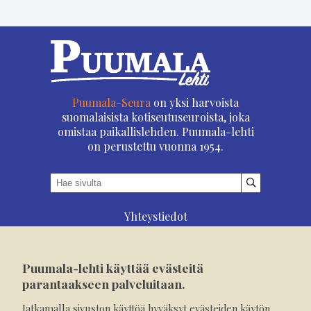
Puumala-Seura
on yksi harvoista
suomalaisista kotiseutuseuroista, joka
omistaa paikallislehden. Puumala-lehti
on perustettu vuonna 1954.
Yhteystiedot
Asioi verkossa
Osoitteenmuutos
Puumala-lehti käyttää evästeitä
Ilmoita verkossa
parantaakseen palveluitaan.
Tilaa tästä
Jatkamalla sivuston käyttöä hyväksyt evästeiden käytön.