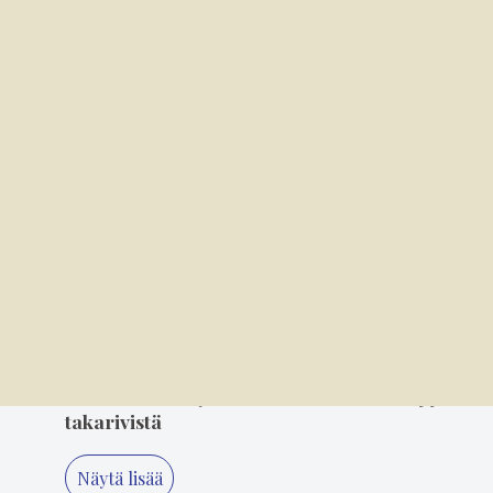
2
6.8. 8.00
M/S Onkilahti on nuori 100-vuotias
3
6.8. 14.00
Mielikuvitus on keittiön kulmakivi
4
5.8. 14.00
"Älä koskaan lopeta, Minna" – 80-luvun
suosikki Minna Ikonen nauttii taas
keikkailusta
5
3.8. 11.20
Suosikkiartisteja seurataan eturivistä, tyyliä
takarivistä
Näytä lisää