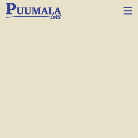
Ilona Pippuri nauttii luonnosta ja odottaa, että
pääsee kesän aikana Puumalan luontoon
liikkumaan.