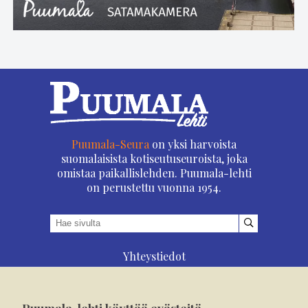
Puumala-Seura
on yksi harvoista
suomalaisista kotiseutuseuroista, joka
omistaa paikallislehden. Puumala-lehti
on perustettu vuonna 1954.
Yhteystiedot
Asioi verkossa
Osoitteenmuutos
Puumala-lehti käyttää evästeitä