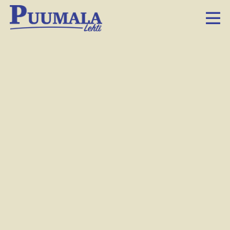
Siltakemmakoiden yleisöä kesältä 2022.
Tiina Puputti