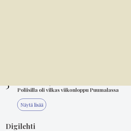
M/S Onkilahti on nuori 100-vuotias
3
6.8. 14.00
Mielikuvitus on keittiön kulmakivi
4
5.8. 14.00
"Älä koskaan lopeta, Minna" – 80-luvun
suosikki Minna Ikonen nauttii taas
keikkailusta
5
2.8. 18.05
Poliisilla oli vilkas viikonloppu Puumalassa
Näytä lisää
Digilehti