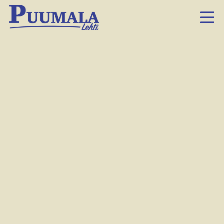
Seurakunnan taloustilanne ja tulevaisuus
mietityttävät seurakunnan päättäjiä. Kuva: Minna-