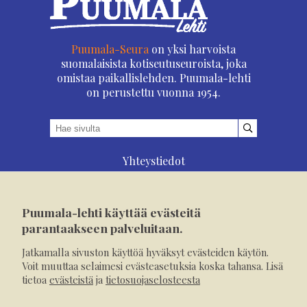
Puumala-Seura
on yksi harvoista
suomalaisista kotiseutuseuroista, joka
omistaa paikallislehden. Puumala-lehti
on perustettu vuonna 1954.
Yhteystiedot
Asioi verkossa
Osoitteenmuutos
Puumala-lehti käyttää evästeitä
Ilmoita verkossa
parantaakseen palveluitaan.
Tilaa tästä
Jatkamalla sivuston käyttöä hyväksyt evästeiden käytön.
Evästeet
Voit muuttaa selaimesi evästeasetuksia koska tahansa. Lisä
tietoa
evästeistä
ja
tietosuojaselosteesta
Tietosuojaseloste