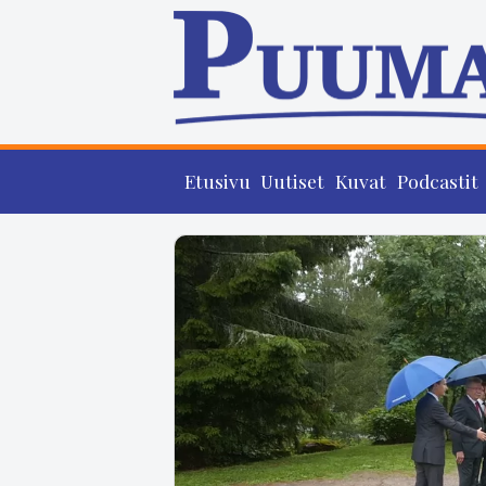
Etusivu
Uutiset
Kuvat
Podcastit