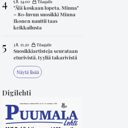
4
5.8. 14.00
"Älä koskaan lopeta, Minna"
– 80-luvun suosikki Minna
Ikonen nauttii taas
keikkailusta
5
3.8. 11.20
Suosikkiartisteja seurataan
eturivistä, tyyliä takarivistä
Näytä lisää
Digilehti