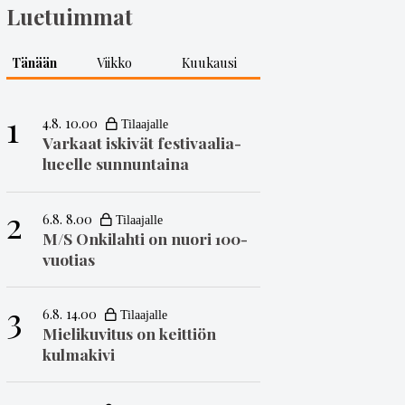
Luetuimmat
Tänään
Viikko
Kuukausi
1
4.8. 10.00
Varkaat iskivät festivaa­li­a­
lueelle sunnuntaina
2
6.8. 8.00
M/S Onkilahti on nuori 100-
vuotias
3
6.8. 14.00
Mielikuvitus on keittiön
kulmakivi