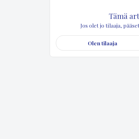
Tämä arti
Jos olet jo tilaaja, pää
Olen tilaaja