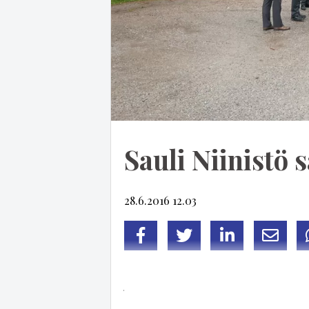
Sauli Niinistö
28.6.2016 12.03
Facebook
Twitter
LinkedIn
Sähköp
Ta­sa­val­lan pre­si­dent­ti
Sau­li Nii­nis­tö
saa­pui
jos­sa hän liik­kuu kan­san pa­ris­sa kel­lo 14.