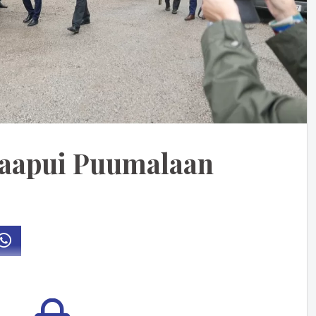
 saapui Puumalaan
osti
Whatsapp
 puo­li­sen tun­tia sit­ten Sa­han­lah­teen ja jat­kaa siel­tä kir­kon­ky­läl­le,