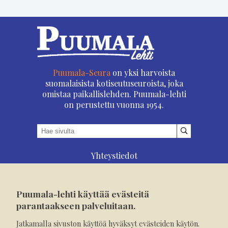
Puumala-Seura
on yksi harvoista
suomalaisista kotiseutuseuroista, joka
omistaa paikallislehden. Puumala-lehti
on perustettu vuonna 1954.
Yhteystiedot
Asioi verkossa
Osoitteenmuutos
Puumala-lehti käyttää evästeitä
Ilmoita verkossa
parantaakseen palveluitaan.
Tilaa tästä
Jatkamalla sivuston käyttöä hyväksyt evästeiden käytön.