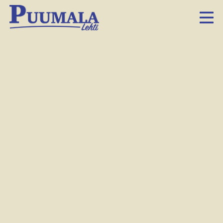
Sataman korjaustarpeita selvitetään. Erityisesti
siltatorni vaatii peruskorjausta.