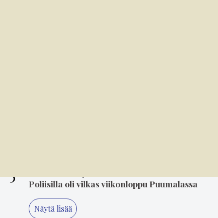
sunnuntaina
2
6.8. 8.00
M/S Onkilahti on nuori 100-vuotias
3
6.8. 14.00
Mielikuvitus on keittiön kulmakivi
4
5.8. 14.00
"Älä koskaan lopeta, Minna" – 80-luvun
suosikki Minna Ikonen nauttii taas
keikkailusta
5
2.8. 18.05
Poliisilla oli vilkas viikonloppu Puumalassa
Näytä lisää