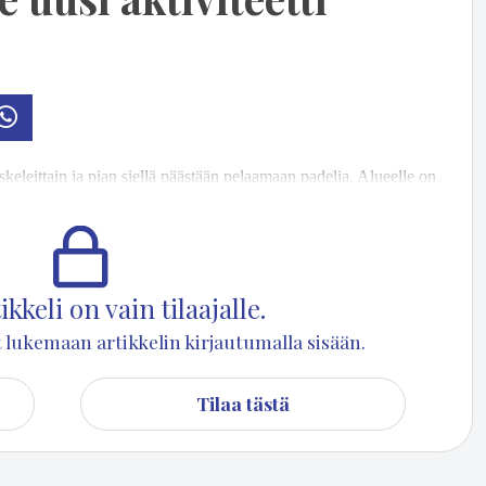
osti
Whatsapp
­ke­leit­tain ja pian siel­lä pääs­tään pe­laa­maan pa­de­lia. Alu­eel­le on
l­toin­ti eli alus­ta tu­le­val­le hiek­ka­te­ko­nur­mi­ken­täl­le. Pe­li­ken­tän
ään tou­ko­kuun lo­pus­sa.
kkeli on vain tilaajalle.
set lukemaan artikkelin kirjautumalla sisään.
Tilaa tästä