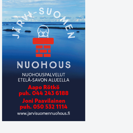
Padel-kentän pohjalle vedettiin viime viikolla asfalttipinta alus
Hanna-Mari Tyrväinen