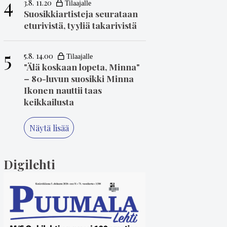
4
3.8. 11.20
Suosikkiartisteja seurataan
eturivistä, tyyliä takarivistä
5
5.8. 14.00
"Älä koskaan lopeta, Minna"
– 80-luvun suosikki Minna
Ikonen nauttii taas
keikkailusta
Näytä lisää
Digilehti