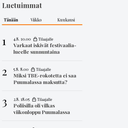
Luetuimmat
Tänään
Viikko
Kuukausi
1
4.8. 10.00
Varkaat iskivät festivaa­li­a­
lueelle sunnuntaina
2
5.8. 8.00
Miksi TBE-rokotetta ei saa
Puumalassa maksutta?
3
2.8. 18.05
Poliisilla oli vilkas
viikonloppu Puumalassa