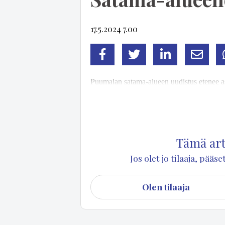
17.5.2024 7.00
Facebook
Twitter
LinkedIn
Sähköp
Puu­ma­lan sa­ta­ma-alu­een uu­dis­tus ete­nee as
teh­ty pa­rin vii­me vii­kon ai­ka­na poh­jat ja as­fa
la­si­sei­niä ja verk­ko­ja pääs­tään pys­tyt­tä­m
Tämä arti
Jos olet jo tilaaja, pää
Olen tilaaja