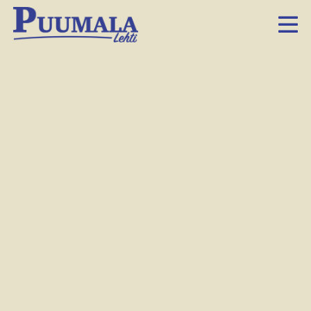
WWF:n Ismo Marttinen ja Liisa Rohweder kävivät etsimässä haamuverkkoja maanantaina. Heillä on tuntuma, että Puumalan alueen kalastajat ovat vastuullisia.
Hanna-Mari Tyrväinen