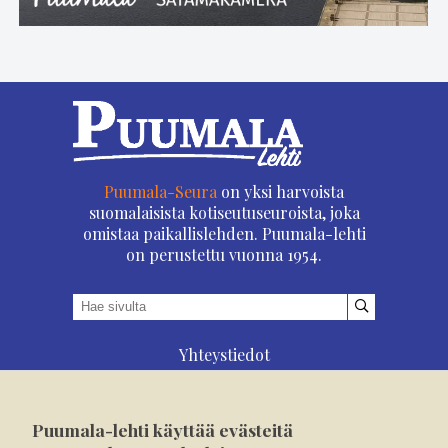
Puumala-Seura
on yksi harvoista
suomalaisista kotiseutuseuroista, joka
omistaa paikallislehden. Puumala-lehti
on perustettu vuonna 1954.
Yhteystiedot
Asioi verkossa
Osoitteenmuutos
Puumala-lehti käyttää evästeitä
Ilmoita verkossa