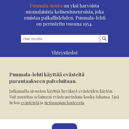
Puumala-Seura
on yksi harvoista
suomalaisista kotiseutuseuroista, joka
omistaa paikallislehden. Puumala-lehti
on perustettu vuonna 1954.
Yhteystiedot
Asioi verkossa
Osoitteenmuutos
Puumala-lehti käyttää evästeitä
Ilmoita verkossa
parantaakseen palveluitaan.
Tilaa tästä
Jatkamalla sivuston käyttöä hyväksyt evästeiden käytön.
Evästeet
Voit muuttaa selaimesi evästeasetuksia koska tahansa. Lisä
tietoa
evästeistä
ja
tietosuojaselosteesta
Tietosuojaseloste
Mediakortti