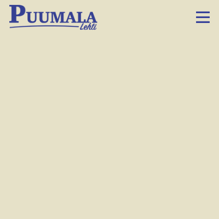
Hyvinvointi- ja kulttuurijohtaja Tuomo Tenhunen
haluaisi, että muinaisvene saataisiin esille näkyvälle