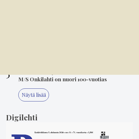
3
7.8. 8.00
Kansallispuvun tuuletus on arvonanto
perinteille
4
6.8. 14.00
Mielikuvitus on keittiön kulmakivi
5
6.8. 8.00
M/S Onkilahti on nuori 100-vuotias
Näytä lisää
Digilehti