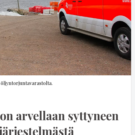
öljyntorjuntavarastolta.
on arvellaan syttyneen
­jär­jes­telmästä