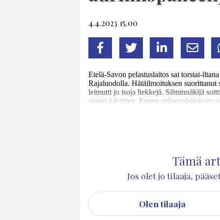
4.4.2023 15.00
Facebook
Twitter
LinkedIn
Sähköp
Ete­lä-Sa­von pe­las­tus­lai­tos sai tors­tai-il­ta
Ra­ja­luo­dol­la. Hä­täil­moi­tuk­sen suo­rit­ta­nut 
lei­mut­ti jo iso­ja liek­ke­jä. Sil­min­nä­ki­jä soit
apu­na käyt­tä­en. En­nen pe­las­tus­lai­tok­sen 
nyt tu­hou­tua pa­los­sa täy­sin. Vie­rei­set hal­ko­li
hen­ki­lö­va­hin­ko­ja, sil­lä noin 80-lu­vun mök­
Tämä arti
Jos olet jo tilaaja, pää
Olen tilaaja