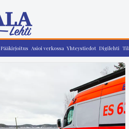
Pääkirjoitus
Asioi verkossa
Yhteystiedot
Digilehti
Til