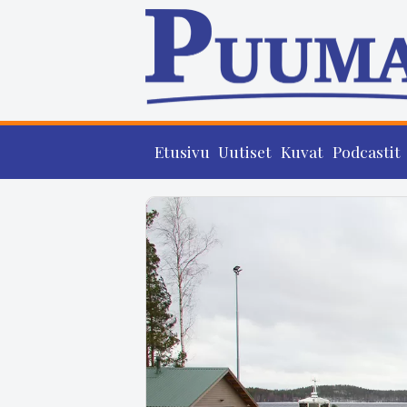
Etusivu
Uutiset
Kuvat
Podcastit