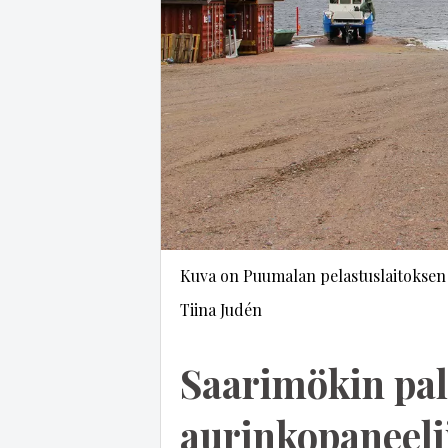
Kuva on Puumalan pelastuslaitoksen 
Tiina Judén
Saarimökin pal
aurinko­pa­nee­li