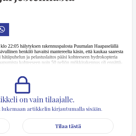
osti
Whatsapp
­na klo 22:05 hä­ly­tyk­sen ra­ken­nus­pa­los­ta Puu­ma­lan Haa­pa­se­läl­lä
si­vul­li­nen hen­ki­lö ha­vait­si man­te­reel­ta kä­sin, et­tä kau­kaa saa­res­ta
­ti hä­tä­pu­he­lun ja pe­las­tus­lai­tos pää­si koh­tee­seen hyd­ro­kop­te­ria
saa­pu­mis­ta koh­tee­seen noin 50 ne­li­ön mök­ki­ra­ken­nus oli en­nät­tä­
i­te­ri ja ait­ta ei­vät vau­ri­oi­tu­neet pa­los­sa. Tu­li­pa­lo ei ai­heut­ta­nut
ki on lä­hin­nä ke­sä­käy­tös­sä.
kkeli on vain tilaajalle.
set lukemaan artikkelin kirjautumalla sisään.
Tilaa tästä