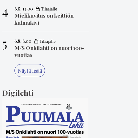
4
6.8. 14.00
Mielikuvitus on keittiön
kulmakivi
5
6.8. 8.00
M/S Onkilahti on nuori 100-
vuotias
Näytä lisää
Digilehti