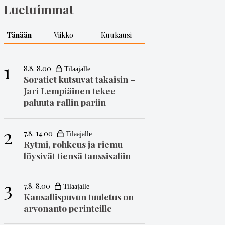
Luetuimmat
Tänään
Viikko
Kuukausi
1
8.8. 8.00
Soratiet kutsuvat takaisin –
Jari Lempiäinen tekee
paluuta rallin pariin
2
7.8. 14.00
Rytmi, rohkeus ja riemu
löysivät tiensä tanssisaliin
3
7.8. 8.00
Kansallispuvun tuuletus on
arvonanto perinteille