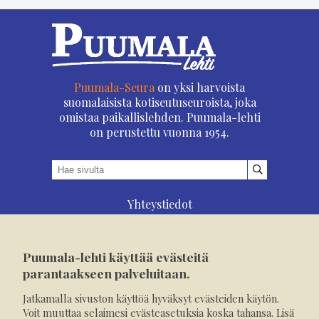
Puumala-Seura
on yksi harvoista
suomalaisista kotiseutuseuroista, joka
omistaa paikallislehden. Puumala-lehti
on perustettu vuonna 1954.
Yhteystiedot
Asioi verkossa
Osoitteenmuutos
Puumala-lehti käyttää evästeitä
Ilmoita verkossa
parantaakseen palveluitaan.
Tilaa tästä
Jatkamalla sivuston käyttöä hyväksyt evästeiden käytön.
Evästeet
Voit muuttaa selaimesi evästeasetuksia koska tahansa. Lisä