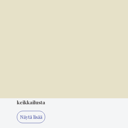
Poliisilla oli vilkas viikonloppu Puumalassa
3
5.8. 8.00
Miksi TBE-rokotetta ei saa Puumalassa
maksutta?
4
3.8. 11.20
Suosikkiartisteja seurataan eturivistä, tyyliä
takarivistä
5
5.8. 14.00
"Älä koskaan lopeta, Minna" – 80-luvun
suosikki Minna Ikonen nauttii taas
keikkailusta
Näytä lisää