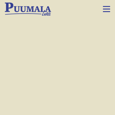
Rongonsalmen onnetto­
muus­käänteet
1.12.2016 6.00
Facebook
Twitter
LinkedIn
Sähköposti
Whatsapp
Au­ra-au­to pää­tyi jär­veen Ron­gon­sal­men los­sil­la. Mitä oi­
kein ta­pah­tui? Lue ta­pah­tu­mis­ta Puu­ma­la-leh­des­tä.