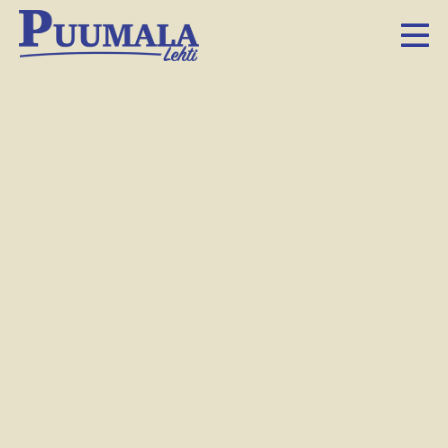
Puumala-lehti myös
Omamökki-messuilla
26.3.2015 6.00
Facebook
Twitter
LinkedIn
Sähköposti
Whatsapp
Tä­män vii­kon leh­ti on ja­os­sa Oma­kök­ki-mes­sul­la Hel­sin­
gin mes­su­kes­kuk­ses­sa. Mes­suil­la on mu­ka­na myös Puu­
ma­lan kun­nan edus­ta­jat, jot­ka ja­ka­vat tie­toa mök­kei­lys­tä,
mo­ni­muo­toi­ses­ta asu­mi­ses­ta, ton­teis­ta, asun­nois­ta sekä va­
paa-ajan­vie­tos­ta ja ke­sän ta­pah­tu­mis­ta.