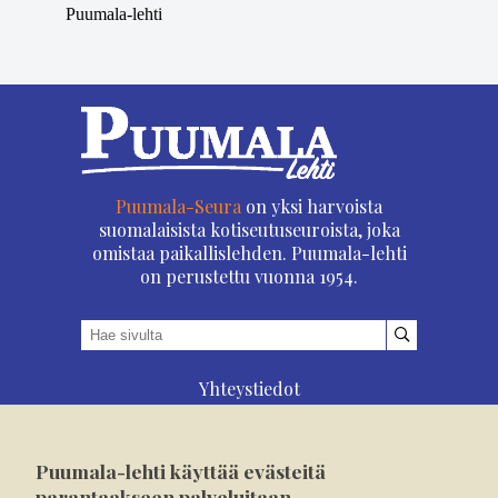
Puumala-lehti
Puumala-Seura
on yksi harvoista
suomalaisista kotiseutuseuroista, joka
omistaa paikallislehden. Puumala-lehti
on perustettu vuonna 1954.
Yhteystiedot
Asioi verkossa
Osoitteenmuutos
Puumala-lehti käyttää evästeitä
Ilmoita verkossa
parantaakseen palveluitaan.