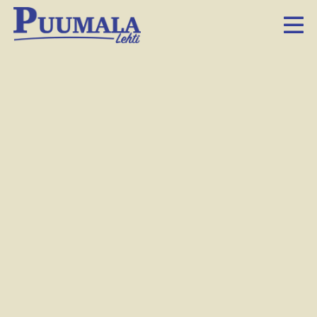
Riitta Viialainen lisäsi ensi vuoden
tapahtumalistalle Nestorinrannan trooliristeilyn.