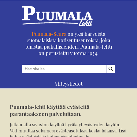
Puumala-Seura
on yksi harvoista
suomalaisista kotiseutuseuroista, joka
omistaa paikallislehden. Puumala-lehti
on perustettu vuonna 1954.
Yhteystiedot
Asioi verkossa
Osoitteenmuutos
Puumala-lehti käyttää evästeitä
Ilmoita verkossa
parantaakseen palveluitaan.
Tilaa tästä
Jatkamalla sivuston käyttöä hyväksyt evästeiden käytön.
Evästeet
Voit muuttaa selaimesi evästeasetuksia koska tahansa. Lisä
tietoa
evästeistä
ja
tietosuojaselosteesta