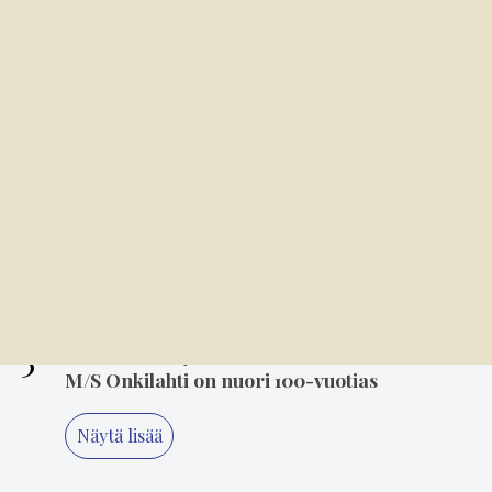
2
7.8. 8.00
Kansallispuvun tuuletus on arvonanto
perinteille
3
8.00
Soratiet kutsuvat takaisin – Jari Lempiäinen
tekee paluuta rallin pariin
4
6.8. 14.00
Mielikuvitus on keittiön kulmakivi
5
6.8. 8.00
M/S Onkilahti on nuori 100-vuotias
Näytä lisää