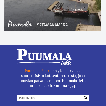
Puumala-Seura
on yksi harvoista
suomalaisista kotiseutuseuroista, joka
omistaa paikallislehden. Puumala-lehti
on perustettu vuonna 1954.