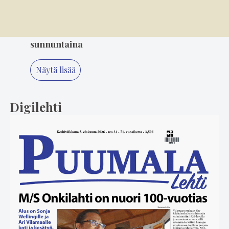
5
4.8. 10.00
Varkaat iskivät festivaa­li­a­lueelle
sunnuntaina
Näytä lisää
Digilehti