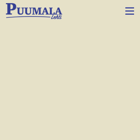
Puumalan alueen postinjakajat lajittelevat postia.
Arkistokuva.