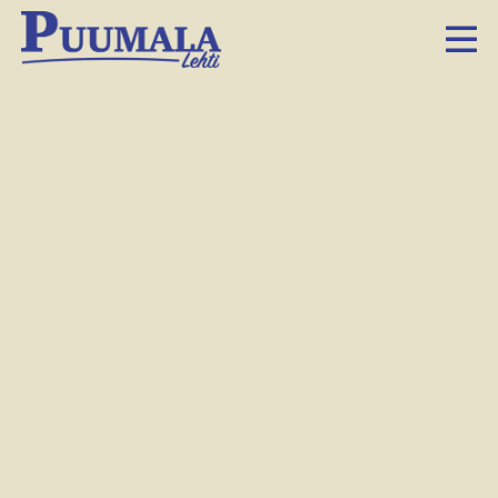
Moni Puumalan koululainen joutuu ylittämään tien
koulumatkallaan.
Arkistokuva: Tiina Judén