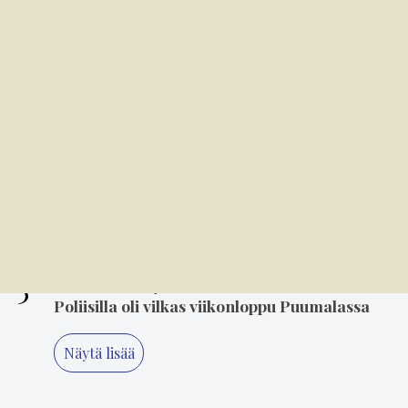
2
6.8. 8.00
M/S Onkilahti on nuori 100-vuotias
3
6.8. 14.00
Mielikuvitus on keittiön kulmakivi
4
5.8. 14.00
"Älä koskaan lopeta, Minna" – 80-luvun
suosikki Minna Ikonen nauttii taas
keikkailusta
5
2.8. 18.05
Poliisilla oli vilkas viikonloppu Puumalassa
Näytä lisää