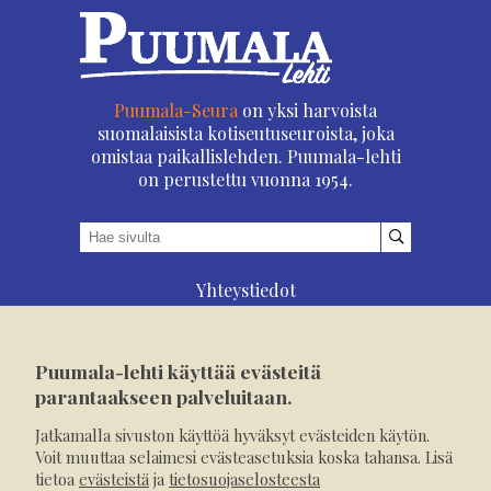
Puumala-Seura
on yksi harvoista
suomalaisista kotiseutuseuroista, joka
omistaa paikallislehden. Puumala-lehti
on perustettu vuonna 1954.
Yhteystiedot
Asioi verkossa
Osoitteenmuutos
Puumala-lehti käyttää evästeitä
Ilmoita verkossa
parantaakseen palveluitaan.
Tilaa tästä
Jatkamalla sivuston käyttöä hyväksyt evästeiden käytön.
Evästeet
Voit muuttaa selaimesi evästeasetuksia koska tahansa. Lisä
tietoa
evästeistä
ja
tietosuojaselosteesta
Tietosuojaseloste