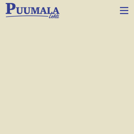
Pinja Yläharju harjoittelee parhaillaan Seinäjoella
ja osallistuu viikonloppuna Seinäjoella