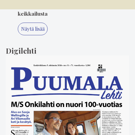
suosikki Minna Ikonen nauttii taas
keikkailusta
Näytä lisää
Digilehti