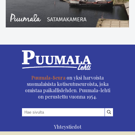
Puumala-Seura
on yksi harvoista
suomalaisista kotiseutuseuroista, joka
omistaa paikallislehden. Puumala-lehti
on perustettu vuonna 1954.
Yhteystiedot