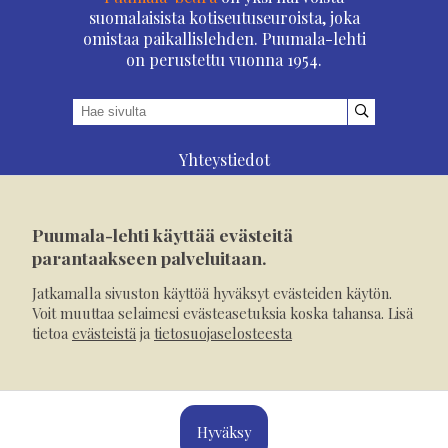
suomalaisista kotiseutuseuroista, joka
omistaa paikallislehden. Puumala-lehti
on perustettu vuonna 1954.
Yhteystiedot
Asioi verkossa
Osoitteenmuutos
Puumala-lehti käyttää evästeitä
Ilmoita verkossa
parantaakseen palveluitaan.
Tilaa tästä
Jatkamalla sivuston käyttöä hyväksyt evästeiden käytön.
Evästeet
Voit muuttaa selaimesi evästeasetuksia koska tahansa. Lisä
tietoa
evästeistä
ja
tietosuojaselosteesta
Tietosuojaseloste
Mediakortti
Hyväksy