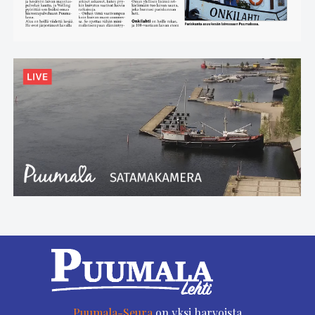
Puumala-Seura
on yksi harvoista