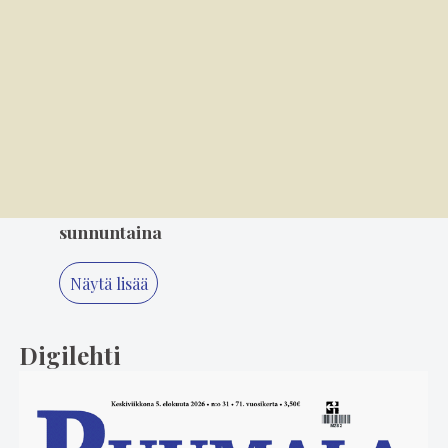
3
Soratiet kutsuvat takaisin – Jari Lempiäinen
tekee paluuta rallin pariin
4
6.8. 14.00
Mielikuvitus on keittiön kulmakivi
5
4.8. 10.00
Varkaat iskivät festivaa­li­a­lueelle
sunnuntaina
Näytä lisää
Digilehti