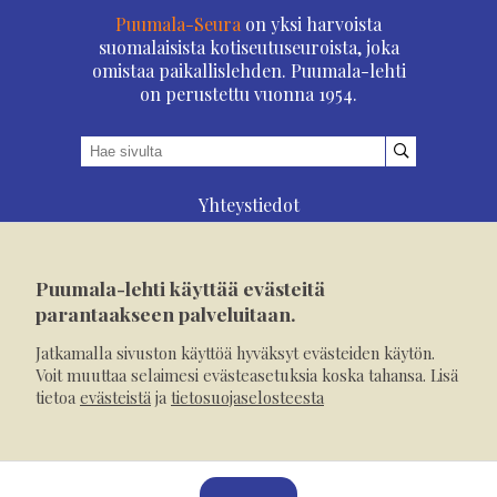
Puumala-Seura
on yksi harvoista
suomalaisista kotiseutuseuroista, joka
omistaa paikallislehden. Puumala-lehti
on perustettu vuonna 1954.
Yhteystiedot
Asioi verkossa
Osoitteenmuutos
Puumala-lehti käyttää evästeitä
Ilmoita verkossa
parantaakseen palveluitaan.
Tilaa tästä
Jatkamalla sivuston käyttöä hyväksyt evästeiden käytön.
Evästeet
Voit muuttaa selaimesi evästeasetuksia koska tahansa. Lisä
tietoa
evästeistä
ja
tietosuojaselosteesta
Tietosuojaseloste
Mediakortti