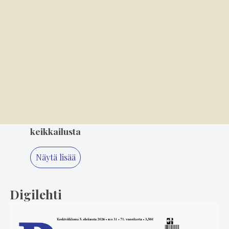
maksutta?
4
3.8. 11.20
Suosikkiartisteja seurataan eturivistä, tyyliä
takarivistä
5
5.8. 14.00
"Älä koskaan lopeta, Minna" – 80-luvun
suosikki Minna Ikonen nauttii taas
keikkailusta
Näytä lisää
Digilehti