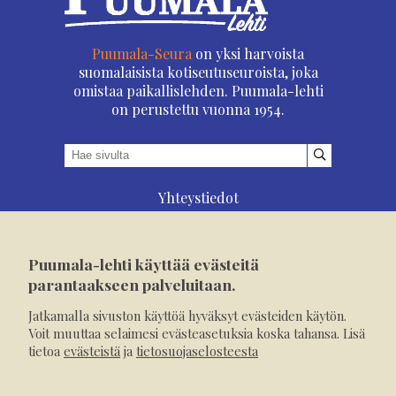
Puumala-Seura
on yksi harvoista
suomalaisista kotiseutuseuroista, joka
omistaa paikallislehden. Puumala-lehti
on perustettu vuonna 1954.
Yhteystiedot
Asioi verkossa
Osoitteenmuutos
Puumala-lehti käyttää evästeitä
Ilmoita verkossa
parantaakseen palveluitaan.
Tilaa tästä
Jatkamalla sivuston käyttöä hyväksyt evästeiden käytön.
Evästeet
Voit muuttaa selaimesi evästeasetuksia koska tahansa. Lisä
tietoa
evästeistä
ja
tietosuojaselosteesta
Tietosuojaseloste
Mediakortti