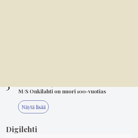
Rytmi, rohkeus ja riemu löysivät tiensä
tanssisaliin
3
7.8. 8.00
Kansallispuvun tuuletus on arvonanto
perinteille
4
6.8. 14.00
Mielikuvitus on keittiön kulmakivi
5
6.8. 8.00
M/S Onkilahti on nuori 100-vuotias
Näytä lisää
Digilehti