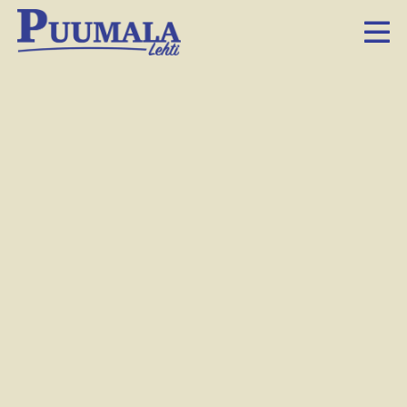
Oman kullan kainalossa -perinneleikki ja naruhyppely olivat torstaina Herukoiden mieleen.
Tiina Judén