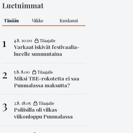
Luetuimmat
Tänään
Viikko
Kuukausi
1
4.8. 10.00
Varkaat iskivät festivaa­li­a­
lueelle sunnuntaina
2
5.8. 8.00
Miksi TBE-rokotetta ei saa
Puumalassa maksutta?
3
2.8. 18.05
Poliisilla oli vilkas
viikonloppu Puumalassa