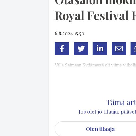
Royal Festival 
6.8.2024 15.50
Facebook
Twitter
LinkedIn
Sähköp
Vil­la Sai­maan Sy­dä­mes­sä oli vii­me vii­kol­
sert­ti par­haim­mil­ta mah­dol­li­sil­ta pai­koil­t
On the Move! -kier­tue vie­rai­li paik­ka­kun­na
Tämä arti
Jos olet jo tilaaja, pää
Olen tilaaja