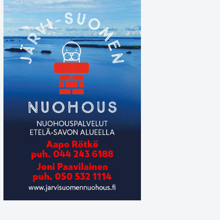
Ohto Helske ja Otto Lindsted opastivat Helena Järvimiestä v
Hanna-Mari Tyrväinen