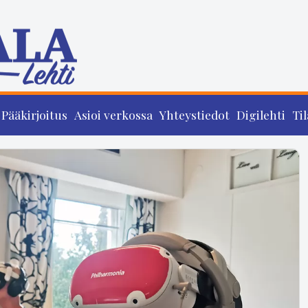
Pääkirjoitus
Asioi verkossa
Yhteystiedot
Digilehti
Til