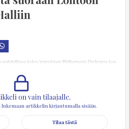
Halliin
osti
Whatsapp
la mah­dol­li­suus ko­kea lon­too­lai­sen Phil­har­mo­nia Orc­hest­ran kon­
a, is­tu­en mu­ka­na or­kes­te­rin kes­kel­lä, kun Mik­ke­lin Mu­siik­ki­juh­lien
l­la.
kkeli on vain tilaajalle.
set lukemaan artikkelin kirjautumalla sisään.
Tilaa tästä