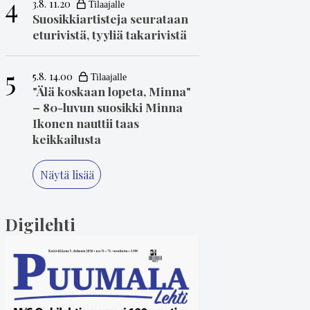
4
3.8. 11.20
Suosikkiartisteja seurataan
eturivistä, tyyliä takarivistä
5
5.8. 14.00
"Älä koskaan lopeta, Minna"
– 80-luvun suosikki Minna
Ikonen nauttii taas
keikkailusta
Näytä lisää
Digilehti