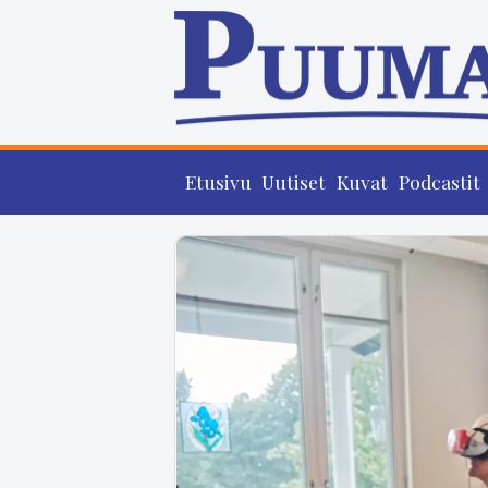
Etusivu
Uutiset
Kuvat
Podcastit