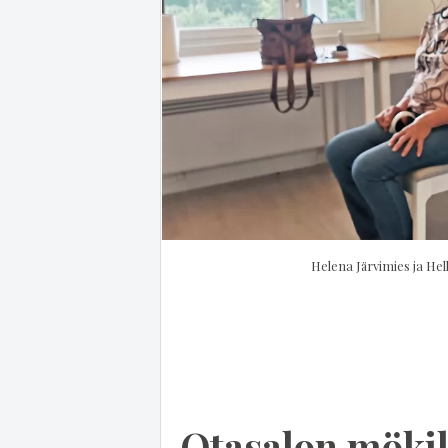
Helena Järvimies ja Hell
Otasalon mökil