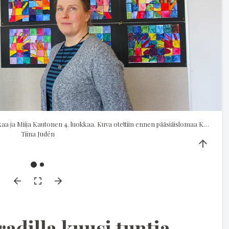
Maaret Kontinen opettaa 1-2-yhdistelmäluokkaa ja Miija Kautonen 4. luokkaa. Kuva otettiin ennen pääsiäislomaa Kautosen luokassa.
Tiina Judén
radilla kuusi tuntia