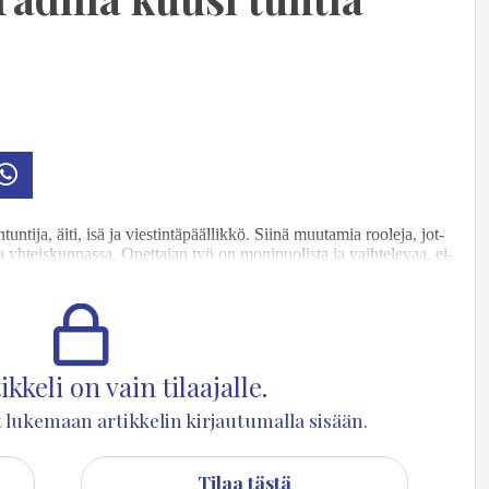
osti
Whatsapp
­tun­ti­ja, äi­ti, isä ja vies­tin­tä­pääl­lik­kö. Sii­nä muu­ta­mia roo­le­ja, jot­
yh­teis­kun­nas­sa. Opet­ta­jan työ on mo­ni­puo­lis­ta ja vaih­te­le­vaa, ei­
o tul­les­saan. Suun­ni­tel­mat ja päi­vän run­ko on kui­ten­kin ol­ta­va
kkeli on vain tilaajalle.
set lukemaan artikkelin kirjautumalla sisään.
Tilaa tästä