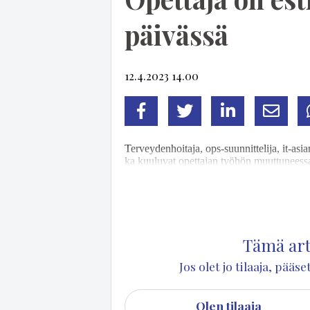
päivässä
12.4.2023 14.00
Facebook
Twitter
LinkedIn
Sähköp
Ter­vey­den­hoi­ta­ja, ops-suun­nit­te­li­ja, it-asi­an
ka kuu­lu­vat opet­ta­jan työ­hön muut­tu­nees­sa 
kä aa­mul­la to­del­la­kaan tie­dä, mitä päi­vä tu
ole­mas­sa.
Tämä arti
Jos olet jo tilaaja, pää
Olen tilaaja