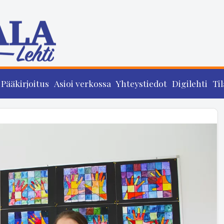
Pääkirjoitus
Asioi verkossa
Yhteystiedot
Digilehti
Til