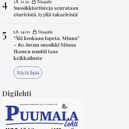
4
3.8. 11.20
Suosikkiartisteja seurataan
eturivistä, tyyliä takarivistä
5
5.8. 14.00
"Älä koskaan lopeta, Minna"
– 80-luvun suosikki Minna
Ikonen nauttii taas
keikkailusta
Näytä lisää
Digilehti