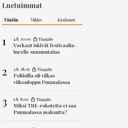
Luetuimmat
Tänään
Viikko
Kuukausi
1
4.8. 10.00
Varkaat iskivät festivaa­li­a­
lueelle sunnuntaina
2
2.8. 18.05
Poliisilla oli vilkas
viikonloppu Puumalassa
3
5.8. 8.00
Miksi TBE-rokotetta ei saa
Puumalassa maksutta?