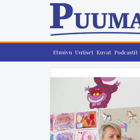
Etusivu
Uutiset
Kuvat
Podcastit