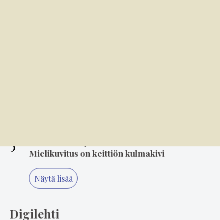
tanssisaliin
3
7.00
Trendikäs kaali kasvaa hyvin Puumalan ja
Juvan rajamailla
4
7.8. 8.00
Kansallispuvun tuuletus on arvonanto
perinteille
5
6.8. 14.00
Mielikuvitus on keittiön kulmakivi
Näytä lisää
Digilehti