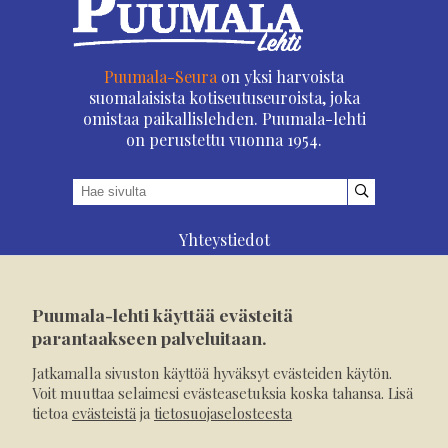
Puumala-Seura
on yksi harvoista
suomalaisista kotiseutuseuroista, joka
omistaa paikallislehden. Puumala-lehti
on perustettu vuonna 1954.
Yhteystiedot
Asioi verkossa
Osoitteenmuutos
Puumala-lehti käyttää evästeitä
Ilmoita verkossa
parantaakseen palveluitaan.
Tilaa tästä
Jatkamalla sivuston käyttöä hyväksyt evästeiden käytön.
Evästeet
Voit muuttaa selaimesi evästeasetuksia koska tahansa. Lisä
tietoa
evästeistä
ja
tietosuojaselosteesta
Tietosuojaseloste