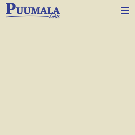
Tulevaisuusministeri, mezzosopraano Emilia Vesalainen-Pellas ja opettajan roolissa ollut baritoni Tiitus Yläpää yhdessä koululaiskuoron kanssa.
Hanna-Mari Tyrväinen