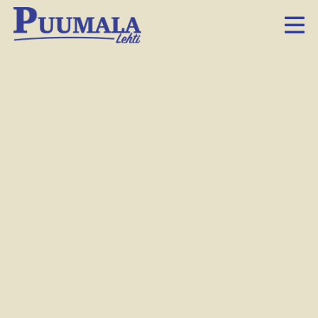
On aika tulla hulluksi ja
aika laantua
4.9.2014 6.00
Facebook
Twitter
LinkedIn
Sähköposti
Whatsapp
Sitä in­to­hi­moa on ai­van tur­ha vas­tus­taa tai se­li­tel­lä. Kun
sie­ni­hul­luus is­kee, ei lop­pua näy. Ja vii­me vii­kol­la se is­ki.
En tie­dä mi­ten tei­hin ar­von puu­ma­la­lai­set, mut­ta mi­nuun
hel­sin­ki­läi­seen täy­sil­lä. Niin suu­rel­la voi­mal­la, et­tä otin
per­jan­tais­ta puo­li päi­vää lo­maa ja ajoin Sa­ta­kun­taan. Voit­
te­ko ku­vi­tel­la kai­kis­ta maa­il­man pai­kois­ta Re­po­saa­reen ja