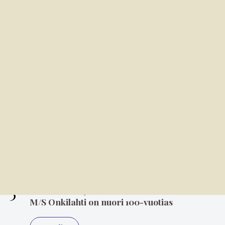
Soratiet kutsuvat takaisin – Jari Lempiäinen
tekee paluuta rallin pariin
2
7.8. 14.00
Rytmi, rohkeus ja riemu löysivät tiensä
tanssisaliin
3
7.8. 8.00
Kansallispuvun tuuletus on arvonanto
perinteille
4
6.8. 14.00
Mielikuvitus on keittiön kulmakivi
5
6.8. 8.00
M/S Onkilahti on nuori 100-vuotias