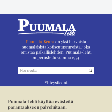
Puumala-Seura
on yksi harvoista
suomalaisista kotiseutuseuroista, joka
omistaa paikallislehden. Puumala-lehti
on perustettu vuonna 1954.
Yhteystiedot
Asioi verkossa
Osoitteenmuutos
Puumala-lehti käyttää evästeitä
Ilmoita verkossa
parantaakseen palveluitaan.