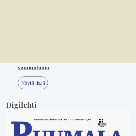
Mielikuvitus on keittiön kulmakivi
4
8.00
Soratiet kutsuvat takaisin – Jari Lempiäinen
tekee paluuta rallin pariin
5
4.8. 10.00
Varkaat iskivät festivaa­li­a­lueelle
sunnuntaina
Näytä lisää
Digilehti