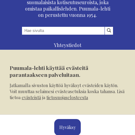
suomalaisista kotiseutuseuroista, joka
omistaa paikallislehden. Puumala-lehti
on perustettu vuonna 1954.
Yhteystiedot
Asioi verkossa
Osoitteenmuutos
Puumala-lehti käyttää evästeitä
Ilmoita verkossa
parantaakseen palveluitaan.
Tilaa tästä
Jatkamalla sivuston käyttöä hyväksyt evästeiden käytön.
Evästeet
Voit muuttaa selaimesi evästeasetuksia koska tahansa. Lisä
tietoa
evästeistä
ja
tietosuojaselosteesta
Tietosuojaseloste
Mediakortti
Hyväksy