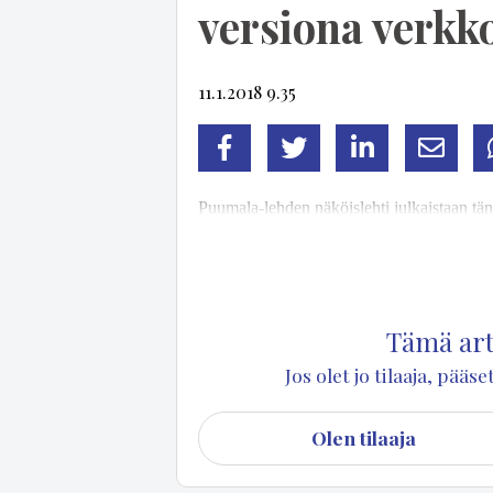
versiona verkko
11.1.2018 9.35
Facebook
Twitter
LinkedIn
Sähköp
Puu­ma­la-leh­den nä­köis­leh­ti jul­kais­taan tä­nä
nä­köis­leh­den verk­ko­a­lus­tas­sa on tek­ni­siä 
leh­ti on lu­et­ta­vis­sa siel­lä.
Tämä arti
Jos olet jo tilaaja, pää
Olen tilaaja