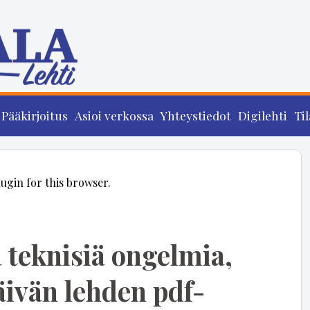
Pääkirjoitus
Asioi verkossa
Yhteystiedot
Digilehti
Til
lugin for this browser.
 teknisiä ongelmia,
ivän lehden pdf-