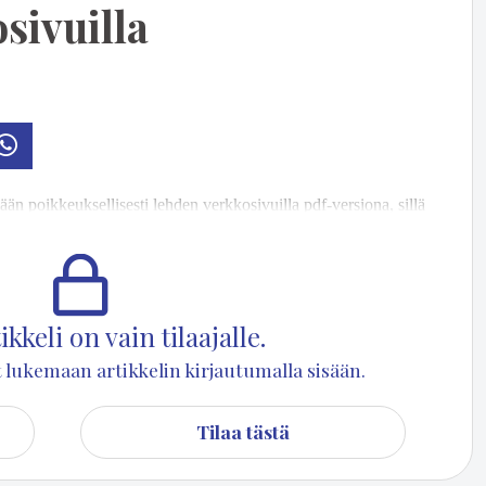
sivuilla
osti
Whatsapp
än poik­keuk­sel­li­ses­ti leh­den verk­ko­si­vuil­la pdf-ver­si­o­na, sil­lä
on­gel­mia ei­kä la­taus sin­ne vie­lä on­nis­tu. Kun on­gel­mat rat­ke­a­vat,
kkeli on vain tilaajalle.
set lukemaan artikkelin kirjautumalla sisään.
Tilaa tästä