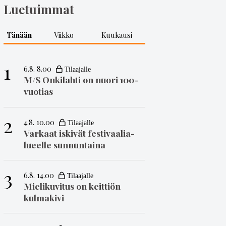
Luetuimmat
Tänään
Viikko
Kuukausi
1
6.8. 8.00
M/S Onkilahti on nuori 100-
vuotias
2
4.8. 10.00
Varkaat iskivät festivaa­li­a­
lueelle sunnuntaina
3
6.8. 14.00
Mielikuvitus on keittiön
kulmakivi