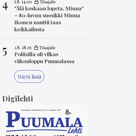
4
5.8. 14.00
"Älä koskaan lopeta, Minna"
– 80-luvun suosikki Minna
Ikonen nauttii taas
keikkailusta
5
2.8. 18.05
Poliisilla oli vilkas
viikonloppu Puumalassa
Näytä lisää
Digilehti