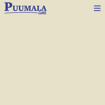
Matti Esko lilluu
paljussa ja söi burgerin
23.7.2015 6.00
Facebook
Twitter
LinkedIn
Sähköposti
Whatsapp
Mat­ti Es­kon­nie­mi
viet­tää mu­ka­vaa ke­sää keik­kail­len, las­
ten­las­ten kans­sa oleil­len ja pal­jus­sa lil­lu­en. Mök­ki hä­nel­lä
ja puo­li­sol­laan on ol­lut Puu­ma­las­sa jo yli kak­si­kym­men­tä
vuot­ta. Is­kel­mä­lau­la­jal­ta tu­lee uu­si levy elo­kuus­sa. Vii­me
vii­kol­la Es­kon­nie­mi kävi tes­taa­mas­sa Sa­han­lah­den ham­
pu­ri­lai­sen.