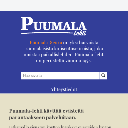
Puumala-Seura
on yksi harvoista
suomalaisista kotiseutuseuroista, joka
omistaa paikallislehden. Puumala-lehti
on perustettu vuonna 1954.
Yhteystiedot
Asioi verkossa
Osoitteenmuutos
Puumala-lehti käyttää evästeitä
Ilmoita verkossa
parantaakseen palveluitaan.
Tilaa tästä
Jatkamalla sivuston käyttöä hyväksyt evästeiden käytön.