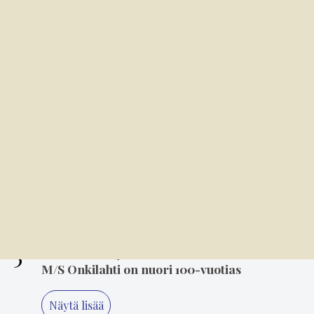
tanssisaliin
2
7.8. 8.00
Kansallispuvun tuuletus on arvonanto
perinteille
3
8.00
Soratiet kutsuvat takaisin – Jari Lempiäinen
tekee paluuta rallin pariin
4
6.8. 14.00
Mielikuvitus on keittiön kulmakivi
5
6.8. 8.00
M/S Onkilahti on nuori 100-vuotias
Näytä lisää