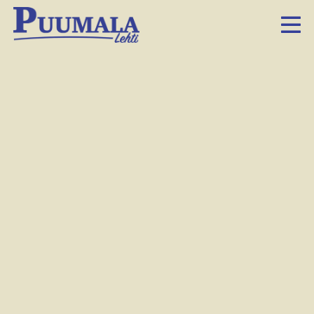
Marja ja Jukka Kinnunen sekä Alvar Kunnari etsivät markkinoilta laukkauppiasta.
Hanna-Mari Tyrväinen