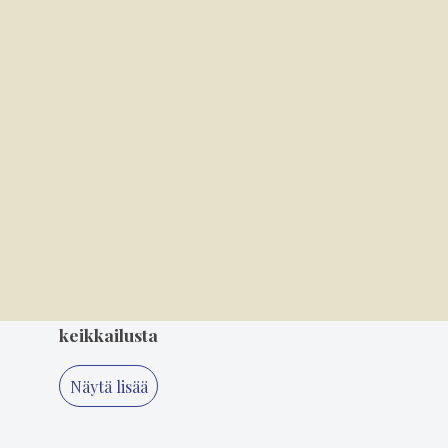
3
5.8. 8.00
Miksi TBE-rokotetta ei saa Puumalassa
maksutta?
4
3.8. 11.20
Suosikkiartisteja seurataan eturivistä, tyyliä
takarivistä
5
5.8. 14.00
"Älä koskaan lopeta, Minna" – 80-luvun
suosikki Minna Ikonen nauttii taas
keikkailusta
Näytä lisää