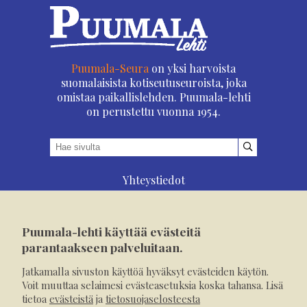
Puumala-Seura
on yksi harvoista
suomalaisista kotiseutuseuroista, joka
omistaa paikallislehden. Puumala-lehti
on perustettu vuonna 1954.
Yhteystiedot
Asioi verkossa
Osoitteenmuutos
Puumala-lehti käyttää evästeitä
Ilmoita verkossa
parantaakseen palveluitaan.
Tilaa tästä
Jatkamalla sivuston käyttöä hyväksyt evästeiden käytön.
Evästeet
Voit muuttaa selaimesi evästeasetuksia koska tahansa. Lisä
tietoa
evästeistä
ja
tietosuojaselosteesta
Tietosuojaseloste