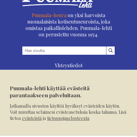
Puumala-Seura
on yksi harvoista
suomalaisista kotiseutuseuroista, joka
omistaa paikallislehden. Puumala-lehti
on perustettu vuonna 1954.
Yhteystiedot
Asioi verkossa
Osoitteenmuutos
Puumala-lehti käyttää evästeitä
Ilmoita verkossa
parantaakseen palveluitaan.
Tilaa tästä
Jatkamalla sivuston käyttöä hyväksyt evästeiden käytön.
Evästeet
Voit muuttaa selaimesi evästeasetuksia koska tahansa. Lisä
tietoa
evästeistä
ja
tietosuojaselosteesta
Tietosuojaseloste
Mediakortti