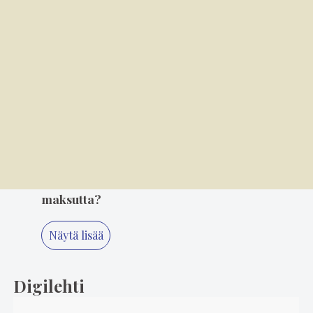
3
7.8. 14.00
Rytmi, rohkeus ja riemu löysivät tiensä
tanssisaliin
4
7.8. 8.00
Kansallispuvun tuuletus on arvonanto
perinteille
5
5.8. 8.00
Miksi TBE-rokotetta ei saa Puumalassa
maksutta?
Näytä lisää
Digilehti